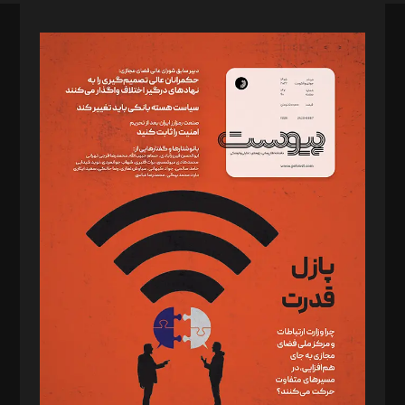
صاحب امتیاز: موسسه پرسش (پویندگان راز ستاره شمال)
مدیر مسئول: محمدباقر اثنی‌عشری
سردبیر: مهرک محمودی
دبیر تحریریه: میثم قاسمی
د‌بیر ناداستان: سمانه سمیع
د‌بیر خدمت و تجارت: ابوالفضل رجبی
د‌بیر حقوق فناوری: حسام‌الدین ایپکچی
د‌بیر پیوست جهان: مینا پاکدل
د‌بیر تحریریه آنلاین: بابک نقاش
تحریریه‌: مجتبی محمود‌ی، آرش برهمند، یسنا امان‌پور، سروش کرمیان،
مصطفی مسجدی آرانی، ابوالفضل رجبی، زهرا فکرانه، فائزه فتحی
رستمی،مصطفی باستان
ویرایش: نگار استاد‌‌آقا
طراح یونیفرم: مجید توکلی
فیلمبرداری و عکاسی: امیر شفیعی، مانی لطفی زاده
گرافیک و صفحه‌آرایی: سید‌سبحان‌علی ثابت