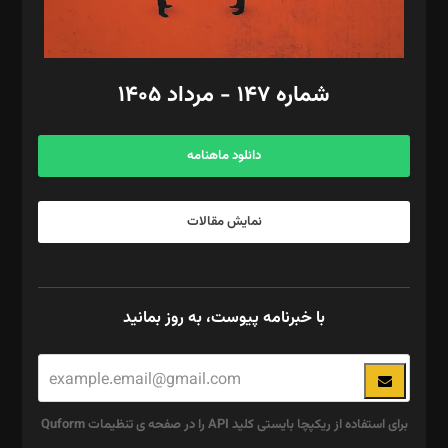
مد‌یر توسعه تجاری: کامبیز برید‌
امور مالی: شاپور رهبری، محمد‌ کاظمی‌نیا
امور اد‌اری: راضیه محمود‌ی
شماره ۱۴۷ - مرداد ۱۴۰۵
مرکز تماس: ۰۲۱۴۲۸۲۴۰۰۰
آگهی و مشترکین: ۰۹۱۹۹۹۹۰۴۵۴
دانلود ماهنامه
نمایش مقالات
با خبرنامه پیوست، به روز بمانید
برای استفاده از ریکپچا بایستی کلید API را در صفحه ی تنظیمات Quform