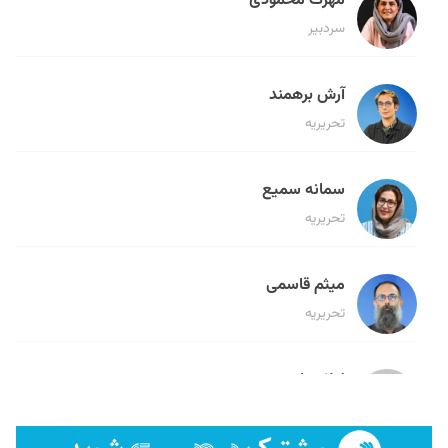
مهرک محمودی
سردبیر
آرش برهمند
تحریریه
سمانه سمیع
تحریریه
میثم قاسمی
تحریریه
لیلا حنارود
تحریریه