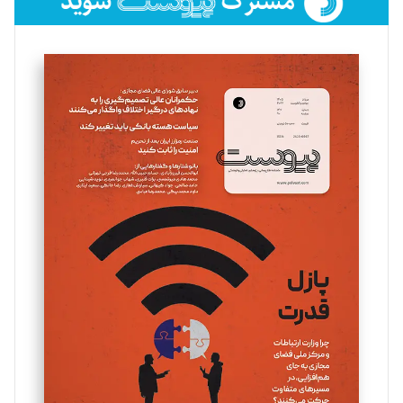
فائزه فتحی رستمی
تحریریه
سروش کرمیان
تحریریه
مینا پاکدل
تحریریه
یسنا امان‌پور
تحریریه
ملینا جعفری
تحریریه