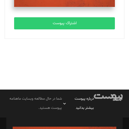
مصطفی مسجدی آرانی
تحریریه
اشتراک پیوست
بابک نقاش
تحریریه
درباره پیوست
شما در حال مطالعه وبسایت ماهنامه
بیشتر بدانید
پیوست هستید.
صاحب امتیاز: موسسه پرسش (پویندگان راز ستاره شمال)