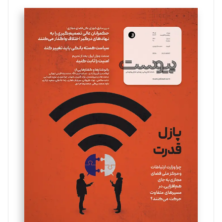
تحریریه
سروش کرمیان
تحریریه
مینا پاکدل
تحریریه
یسنا امان‌پور
تحریریه
ملینا جعفری
تحریریه