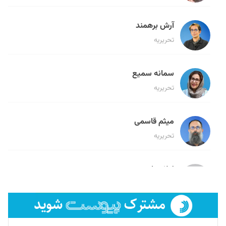
آرش برهمند
تحریریه
سمانه سمیع
تحریریه
میثم قاسمی
تحریریه
لیلا حنارود
تحریریه
فائزه فتحی رستمی