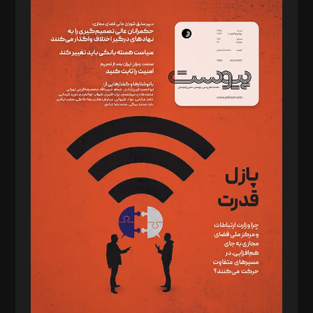
مدیر مسئول: محمدباقر اثنی‌عشری
سردبیر: مهرک محمودی
دبیر تحریریه: میثم قاسمی
د‌بیر ناداستان: سمانه سمیع
د‌بیر خدمت و تجارت: ابوالفضل رجبی
د‌بیر حقوق فناوری: حسام‌الدین ایپکچی
د‌بیر پیوست جهان: مینا پاکدل
د‌بیر تحریریه آنلاین: بابک نقاش
تحریریه‌: مجتبی محمود‌ی، آرش برهمند، یسنا امان‌پور، سروش کرمیان،
مصطفی مسجدی آرانی، ابوالفضل رجبی، زهرا فکرانه، فائزه فتحی
رستمی،مصطفی باستان
ویرایش: نگار استاد‌‌آقا
طراح یونیفرم: مجید توکلی
فیلمبرداری و عکاسی: امیر شفیعی، مانی لطفی زاده
گرافیک و صفحه‌آرایی: سید‌سبحان‌علی ثابت
مد‌یر توسعه تجاری: کامبیز برید‌