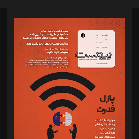
صاحب امتیاز: موسسه پرسش (پویندگان راز ستاره شمال)
مدیر مسئول: محمدباقر اثنی‌عشری
سردبیر: مهرک محمودی
دبیر تحریریه: میثم قاسمی
د‌بیر ناداستان: سمانه سمیع
د‌بیر خدمت و تجارت: ابوالفضل رجبی
د‌بیر حقوق فناوری: حسام‌الدین ایپکچی
د‌بیر پیوست جهان: مینا پاکدل
د‌بیر تحریریه آنلاین: بابک نقاش
تحریریه‌: مجتبی محمود‌ی، آرش برهمند، یسنا امان‌پور، سروش کرمیان،
مصطفی مسجدی آرانی، ابوالفضل رجبی، زهرا فکرانه، فائزه فتحی
رستمی،مصطفی باستان
ویرایش: نگار استاد‌‌آقا
طراح یونیفرم: مجید توکلی
فیلمبرداری و عکاسی: امیر شفیعی، مانی لطفی زاده