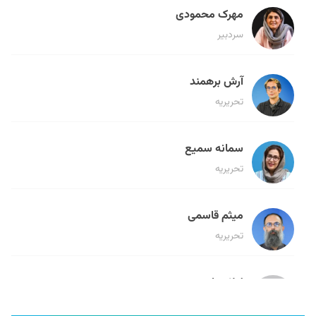
مهرک محمودی
سردبیر
آرش برهمند
تحریریه
سمانه سمیع
تحریریه
میثم قاسمی
تحریریه
لیلا حنارود
تحریریه