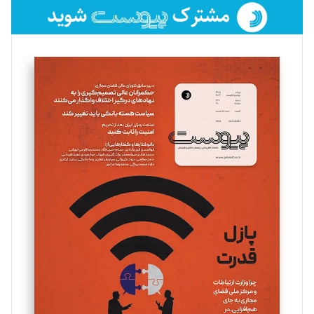
فائزه فتحی رستمی
تحریریه
سروش کرمیان
تحریریه
مینا پاکدل
تحریریه
یسنا امان‌پور
تحریریه
ملینا جعفری