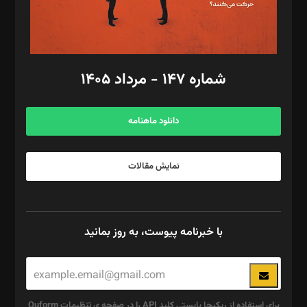
گرافیک و صفحه‌آرایی: سید‌سبحان‌علی ثابت
مد‌یر توسعه تجاری: کامبیز برید‌
امور مالی: شاپور رهبری، محمد‌ کاظمی‌نیا
امور اد‌اری: راضیه محمود‌ی
شماره ۱۴۷ - مرداد ۱۴۰۵
مرکز تماس: ۰۲۱۴۲۸۲۴۰۰۰
آگهی و مشترکین: ۰۹۱۹۹۹۹۰۴۵۴
دانلود ماهنامه
نمایش مقالات
با خبرنامه پیوست، به روز بمانید
برای استفاده از ریکپچا بایستی کلید API را در صفحه ی تنظیمات Quform