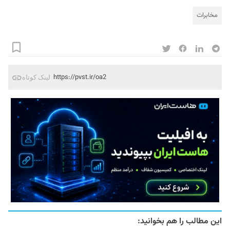
مخابرات
https://pvst.ir/oa2
لینک کوتاه
این مطالب را هم بخوانید: