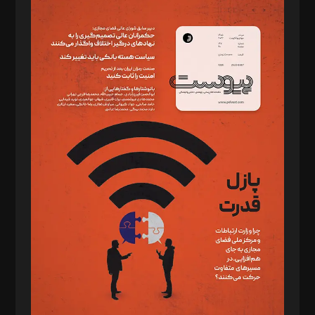
مدیر مسئول: محمدباقر اثنی‌عشری
سردبیر: مهرک محمودی
دبیر تحریریه: میثم قاسمی
د‌بیر ناداستان: سمانه سمیع
د‌بیر خدمت و تجارت: ابوالفضل رجبی
د‌بیر حقوق فناوری: حسام‌الدین ایپکچی
د‌بیر پیوست جهان: مینا پاکدل
د‌بیر تحریریه آنلاین: بابک نقاش
تحریریه‌: مجتبی محمود‌ی، آرش برهمند، یسنا امان‌پور، سروش کرمیان،
مصطفی مسجدی آرانی، ابوالفضل رجبی، زهرا فکرانه، فائزه فتحی
رستمی،مصطفی باستان
ویرایش: نگار استاد‌‌آقا
طراح یونیفرم: مجید توکلی
فیلمبرداری و عکاسی: امیر شفیعی، مانی لطفی زاده
گرافیک و صفحه‌آرایی: سید‌سبحان‌علی ثابت
مد‌یر توسعه تجاری: کامبیز برید‌