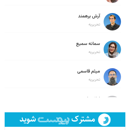
آرش برهمند
تحریریه
سمانه سمیع
تحریریه
میثم قاسمی
تحریریه
لیلا حنارود
تحریریه
فائزه فتحی رستمی