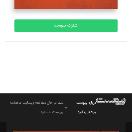
مصطفی مسجدی آرانی
تحریریه
اشتراک پیوست
بابک نقاش
تحریریه
درباره پیوست
شما در حال مطالعه وبسایت ماهنامه
بیشتر بدانید
پیوست هستید.
صاحب امتیاز: موسسه پرسش (پویندگان راز ستاره شمال)