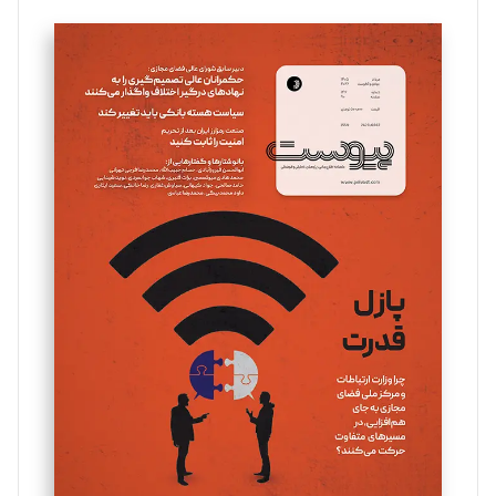
تحریریه
سروش کرمیان
تحریریه
مینا پاکدل
تحریریه
یسنا امان‌پور
تحریریه
ملینا جعفری
تحریریه