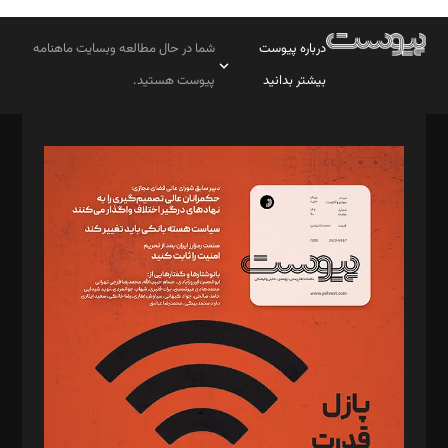
درباره پیوست
شما در حال مطالعه وبسایت ماهنامه
بیشتر بدانید
پیوست هستید.
صاحب امتیاز: موسسه پرسش (پویندگان راز ستاره شمال)
مدیر مسئول: محمدباقر اثنی‌عشری
سردبیر: مهرک محمودی
دبیر تحریریه: میثم قاسمی
د‌بیر ناداستان: سمانه سمیع
د‌بیر خدمت و تجارت: ابوالفضل رجبی
د‌بیر حقوق فناوری: حسام‌الدین ایپکچی
د‌بیر پیوست جهان: مینا پاکدل
د‌بیر تحریریه آنلاین: بابک نقاش
تحریریه‌: مجتبی محمود‌ی، آرش برهمند، یسنا امان‌پور، سروش کرمیان،
مصطفی مسجدی آرانی، ابوالفضل رجبی، زهرا فکرانه، فائزه فتحی
رستمی،مصطفی باستان