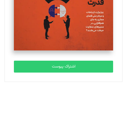
تحریریه
ملینا جعفری
تحریریه
مصطفی مسجدی آرانی
تحریریه
اشتراک پیوست
بابک نقاش
تحریریه