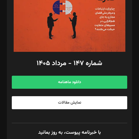
ویرایش: نگار استاد‌‌آقا
طراح یونیفرم: مجید توکلی
فیلمبرداری و عکاسی: امیر شفیعی، مانی لطفی زاده
گرافیک و صفحه‌آرایی: سید‌سبحان‌علی ثابت
مد‌یر توسعه تجاری: کامبیز برید‌
امور مالی: شاپور رهبری، محمد‌ کاظمی‌نیا
امور اد‌اری: راضیه محمود‌ی
شماره ۱۴۷ - مرداد ۱۴۰۵
مرکز تماس: ۰۲۱۴۲۸۲۴۰۰۰
آگهی و مشترکین: ۰۹۱۹۹۹۹۰۴۵۴
دانلود ماهنامه
نمایش مقالات
با خبرنامه پیوست، به روز بمانید