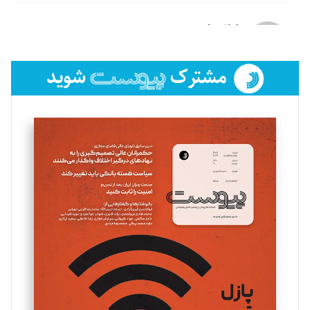
لیلا حنارود
تحریریه
فائزه فتحی رستمی
تحریریه
سروش کرمیان
تحریریه
مینا پاکدل
تحریریه
یسنا امان‌پور