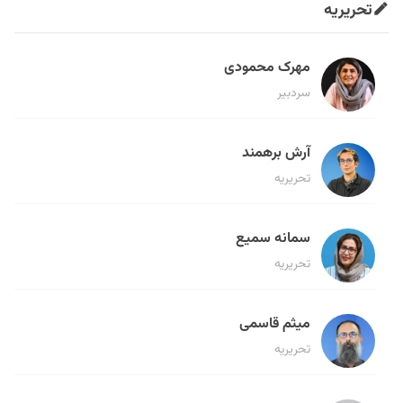
تحریریه
مهرک محمودی
سردبیر
آرش برهمند
تحریریه
سمانه سمیع
تحریریه
میثم قاسمی
تحریریه