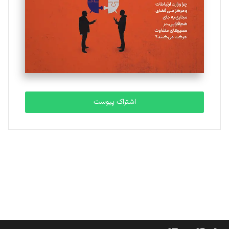
ملینا جعفری
تحریریه
مصطفی مسجدی آرانی
تحریریه
اشتراک پیوست
بابک نقاش
تحریریه