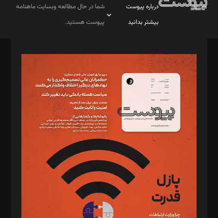
درباره پیوست
شما در حال مطالعه وبسایت ماهنامه
بیشتر بدانید
پیوست هستید.
صاحب امتیاز: موسسه پرسش (پویندگان راز ستاره شمال)
مدیر مسئول: محمدباقر اثنی‌عشری
سردبیر: مهرک محمودی
دبیر تحریریه: میثم قاسمی
د‌بیر ناداستان: سمانه سمیع
د‌بیر خدمت و تجارت: ابوالفضل رجبی
د‌بیر حقوق فناوری: حسام‌الدین ایپکچی
د‌بیر پیوست جهان: مینا پاکدل
د‌بیر تحریریه آنلاین: بابک نقاش
تحریریه‌: مجتبی محمود‌ی، آرش برهمند، یسنا امان‌پور، سروش کرمیان،
مصطفی مسجدی آرانی، ابوالفضل رجبی، زهرا فکرانه، فائزه فتحی
رستمی،مصطفی باستان
ویرایش: نگار استاد‌‌آقا