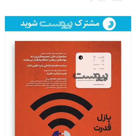
لیلا حنارود
تحریریه
فائزه فتحی رستمی
تحریریه
سروش کرمیان
تحریریه
مینا پاکدل
تحریریه
یسنا امان‌پور
تحریریه