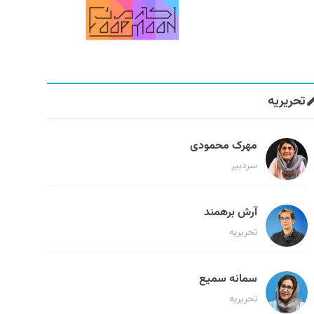
تحریریه
مهرک محمودی
سردبیر
آرش برهمند
تحریریه
سمانه سمیع
تحریریه