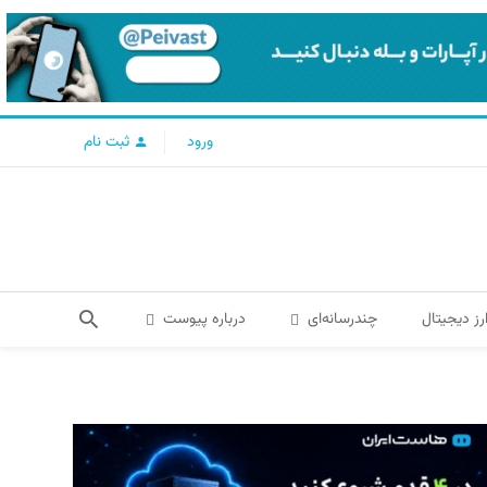
ورود
ثبت نام
رز دیجیتال
چندرسانه‌ای
درباره پیوست