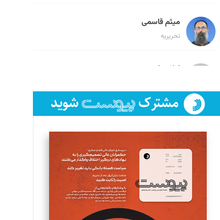
میثم قاسمی
تحریریه
لیلا حنارود
تحریریه
فائزه فتحی رستمی
تحریریه
سروش کرمیان
تحریریه
مینا پاکدل