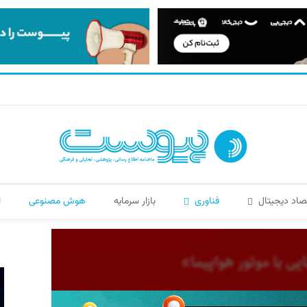
صاد دیجیتال
فناوری
بازار سرمایه
هوش مصنوعی
ا