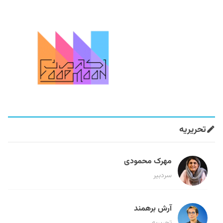
تحریریه
مهرک محمودی
سردبیر
آرش برهمند