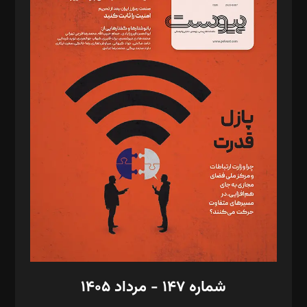
د‌بیر ناداستان: سمانه سمیع
د‌بیر خدمت و تجارت: ابوالفضل رجبی
د‌بیر حقوق فناوری: حسام‌الدین ایپکچی
د‌بیر پیوست جهان: مینا پاکدل
د‌بیر تحریریه آنلاین: بابک نقاش
تحریریه‌: مجتبی محمود‌ی، آرش برهمند، یسنا امان‌پور، سروش کرمیان،
مصطفی مسجدی آرانی، ابوالفضل رجبی، زهرا فکرانه، فائزه فتحی
رستمی،مصطفی باستان
ویرایش: نگار استاد‌‌آقا
طراح یونیفرم: مجید توکلی
فیلمبرداری و عکاسی: امیر شفیعی، مانی لطفی زاده
گرافیک و صفحه‌آرایی: سید‌سبحان‌علی ثابت
مد‌یر توسعه تجاری: کامبیز برید‌
امور مالی: شاپور رهبری، محمد‌ کاظمی‌نیا
امور اد‌اری: راضیه محمود‌ی
شماره ۱۴۷ - مرداد ۱۴۰۵
مرکز تماس: ۰۲۱۴۲۸۲۴۰۰۰