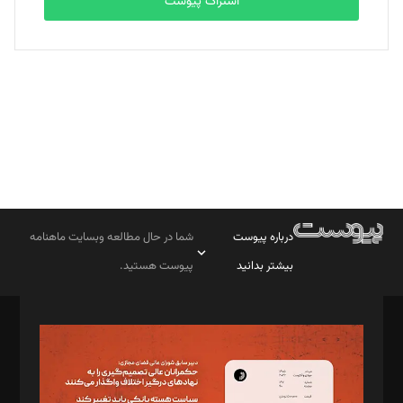
اشتراک پیوست
بابک نقاش
تحریریه
درباره پیوست
شما در حال مطالعه وبسایت ماهنامه
بیشتر بدانید
پیوست هستید.
صاحب امتیاز: موسسه پرسش (پویندگان راز ستاره شمال)
مدیر مسئول: محمدباقر اثنی‌عشری
سردبیر: مهرک محمودی
دبیر تحریریه: میثم قاسمی