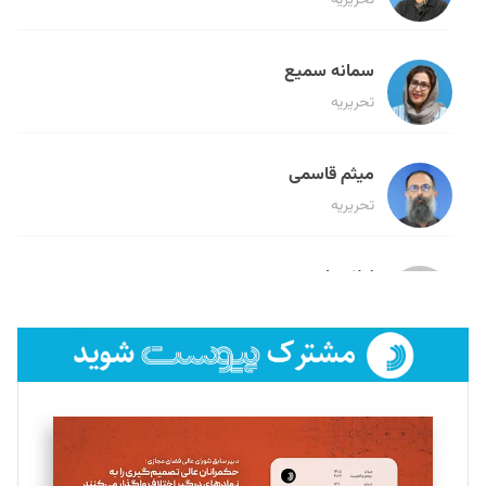
تحریریه
سمانه سمیع
تحریریه
میثم قاسمی
تحریریه
لیلا حنارود
تحریریه
فائزه فتحی رستمی
تحریریه
سروش کرمیان