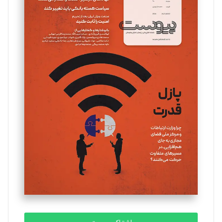
تحریریه
مینا پاکدل
تحریریه
یسنا امان‌پور
تحریریه
ملینا جعفری
تحریریه
مصطفی مسجدی آرانی
تحریریه