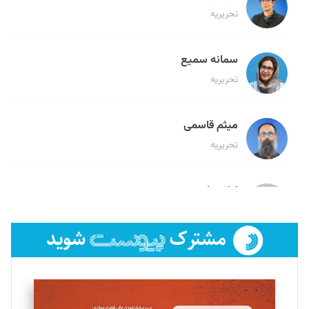
تحریریه
سمانه سمیع
تحریریه
میثم قاسمی
تحریریه
لیلا حنارود
تحریریه
فائزه فتحی رستمی
تحریریه