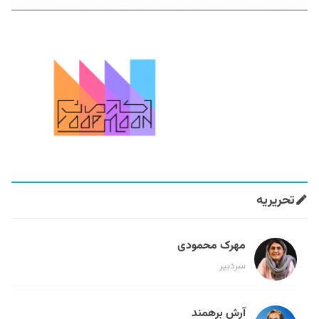
تحریریه
مهرک محمودی
سردبیر
آرش برهمند