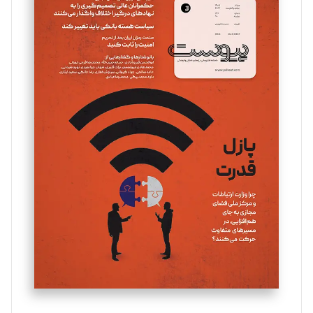
سروش کرمیان
تحریریه
مینا پاکدل
تحریریه
یسنا امان‌پور
تحریریه
ملینا جعفری
تحریریه
مصطفی مسجدی آرانی
تحریریه