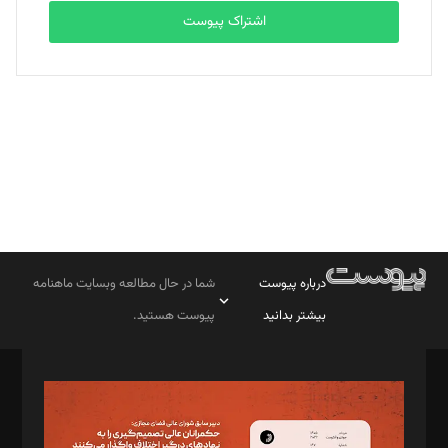
اشتراک پیوست
بابک نقاش
تحریریه
درباره پیوست
شما در حال مطالعه وبسایت ماهنامه
بیشتر بدانید
پیوست هستید.
صاحب امتیاز: موسسه پرسش (پویندگان راز ستاره شمال)
مدیر مسئول: محمدباقر اثنی‌عشری
سردبیر: مهرک محمودی
دبیر تحریریه: میثم قاسمی