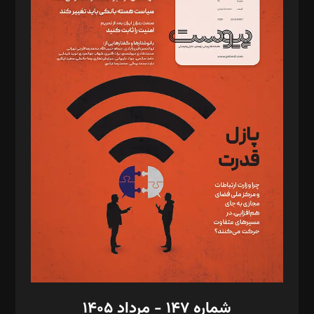
د‌بیر ناداستان: سمانه سمیع
د‌بیر خدمت و تجارت: ابوالفضل رجبی
د‌بیر حقوق فناوری: حسام‌الدین ایپکچی
د‌بیر پیوست جهان: مینا پاکدل
د‌بیر تحریریه آنلاین: بابک نقاش
تحریریه‌: مجتبی محمود‌ی، آرش برهمند، یسنا امان‌پور، سروش کرمیان،
مصطفی مسجدی آرانی، ابوالفضل رجبی، زهرا فکرانه، فائزه فتحی
رستمی،مصطفی باستان
ویرایش: نگار استاد‌‌آقا
طراح یونیفرم: مجید توکلی
فیلمبرداری و عکاسی: امیر شفیعی، مانی لطفی زاده
گرافیک و صفحه‌آرایی: سید‌سبحان‌علی ثابت
مد‌یر توسعه تجاری: کامبیز برید‌
امور مالی: شاپور رهبری، محمد‌ کاظمی‌نیا
امور اد‌اری: راضیه محمود‌ی
شماره ۱۴۷ - مرداد ۱۴۰۵
مرکز تماس: ۰۲۱۴۲۸۲۴۰۰۰