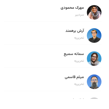
مهرک محمودی
سردبیر
آرش برهمند
تحریریه
سمانه سمیع
تحریریه
میثم قاسمی
تحریریه
لیلا حنارود
تحریریه