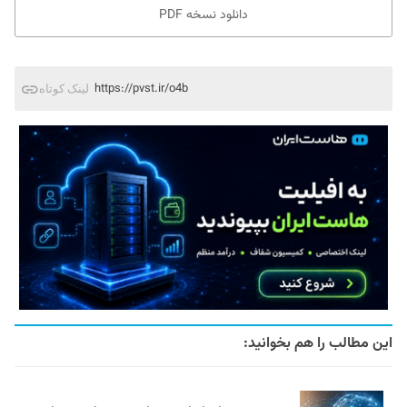
دانلود نسخه PDF
https://pvst.ir/o4b
لینک کوتاه
این مطالب را هم بخوانید: