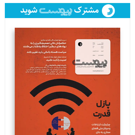
فائزه فتحی رستمی
تحریریه
سروش کرمیان
تحریریه
مینا پاکدل
تحریریه
یسنا امان‌پور
تحریریه
ملینا جعفری