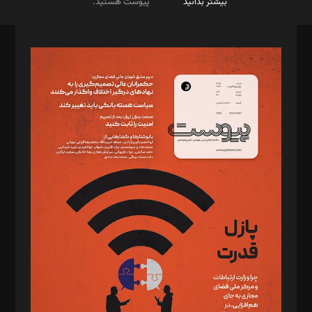
بیشتر بدانید
پیوست هستید.
صاحب امتیاز: موسسه پرسش (پویندگان راز ستاره شمال)
مدیر مسئول: محمدباقر اثنی‌عشری
سردبیر: مهرک محمودی
دبیر تحریریه: میثم قاسمی
د‌بیر ناداستان: سمانه سمیع
د‌بیر خدمت و تجارت: ابوالفضل رجبی
د‌بیر حقوق فناوری: حسام‌الدین ایپکچی
د‌بیر پیوست جهان: مینا پاکدل
د‌بیر تحریریه آنلاین: بابک نقاش
تحریریه‌: مجتبی محمود‌ی، آرش برهمند، یسنا امان‌پور، سروش کرمیان،
مصطفی مسجدی آرانی، ابوالفضل رجبی، زهرا فکرانه، فائزه فتحی
رستمی،مصطفی باستان
ویرایش: نگار استاد‌‌آقا
طراح یونیفرم: مجید توکلی
فیلمبرداری و عکاسی: امیر شفیعی، مانی لطفی زاده