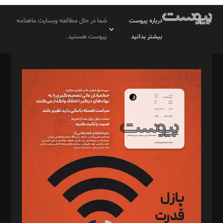
درباره پیوست
شما در حال مطالعه وبسایت ماهنامه
بیشتر بدانید
پیوست هستید.
صاحب امتیاز: موسسه پرسش (پویندگان راز ستاره شمال)
مدیر مسئول: محمدباقر اثنی‌عشری
سردبیر: مهرک محمودی
دبیر تحریریه: میثم قاسمی
د‌بیر ناداستان: سمانه سمیع
د‌بیر خدمت و تجارت: ابوالفضل رجبی
د‌بیر حقوق فناوری: حسام‌الدین ایپکچی
د‌بیر پیوست جهان: مینا پاکدل
د‌بیر تحریریه آنلاین: بابک نقاش
تحریریه‌: مجتبی محمود‌ی، آرش برهمند، یسنا امان‌پور، سروش کرمیان،
مصطفی مسجدی آرانی، ابوالفضل رجبی، زهرا فکرانه، فائزه فتحی
رستمی،مصطفی باستان