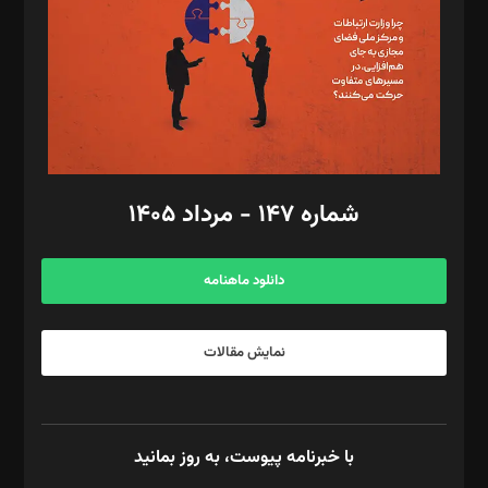
ویرایش: نگار استاد‌‌آقا
طراح یونیفرم: مجید توکلی
فیلمبرداری و عکاسی: امیر شفیعی، مانی لطفی زاده
گرافیک و صفحه‌آرایی: سید‌سبحان‌علی ثابت
مد‌یر توسعه تجاری: کامبیز برید‌
امور مالی: شاپور رهبری، محمد‌ کاظمی‌نیا
امور اد‌اری: راضیه محمود‌ی
شماره ۱۴۷ - مرداد ۱۴۰۵
مرکز تماس: ۰۲۱۴۲۸۲۴۰۰۰
آگهی و مشترکین: ۰۹۱۹۹۹۹۰۴۵۴
دانلود ماهنامه
نمایش مقالات
با خبرنامه پیوست، به روز بمانید