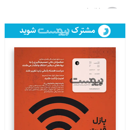
لیلا حنارود
تحریریه
فائزه فتحی رستمی
تحریریه
سروش کرمیان
تحریریه
مینا پاکدل
تحریریه
یسنا امان‌پور
تحریریه