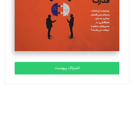
ملینا جعفری
تحریریه
مصطفی مسجدی آرانی
تحریریه
اشتراک پیوست
بابک نقاش
تحریریه