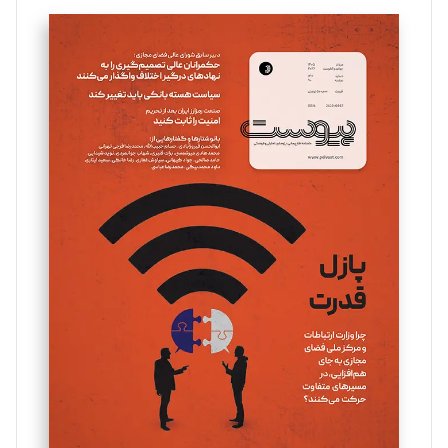
تحریریه
سروش کرمیان
تحریریه
مینا پاکدل
تحریریه
یسنا امان‌پور
تحریریه
ملینا جعفری
تحریریه