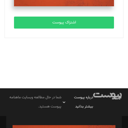
مصطفی مسجدی آرانی
تحریریه
اشتراک پیوست
بابک نقاش
تحریریه
درباره پیوست
شما در حال مطالعه وبسایت ماهنامه
بیشتر بدانید
پیوست هستید.
صاحب امتیاز: موسسه پرسش (پویندگان راز ستاره شمال)
مدیر مسئول: محمدباقر اثنی‌عشری