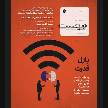
سردبیر: مهرک محمودی
دبیر تحریریه: میثم قاسمی
د‌بیر ناداستان: سمانه سمیع
د‌بیر خدمت و تجارت: ابوالفضل رجبی
د‌بیر حقوق فناوری: حسام‌الدین ایپکچی
د‌بیر پیوست جهان: مینا پاکدل
د‌بیر تحریریه آنلاین: بابک نقاش
تحریریه‌: مجتبی محمود‌ی، آرش برهمند، یسنا امان‌پور، سروش کرمیان،
مصطفی مسجدی آرانی، ابوالفضل رجبی، زهرا فکرانه، فائزه فتحی
رستمی،مصطفی باستان
ویرایش: نگار استاد‌‌آقا
طراح یونیفرم: مجید توکلی
فیلمبرداری و عکاسی: امیر شفیعی، مانی لطفی زاده
گرافیک و صفحه‌آرایی: سید‌سبحان‌علی ثابت
مد‌یر توسعه تجاری: کامبیز برید‌
امور مالی: شاپور رهبری، محمد‌ کاظمی‌نیا