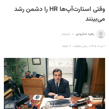
وقتی استارت‌آپ‌ها HR را دشمن رشد
می‌بینند
زهره حنارودی
مترجم
S
۱ خرداد ۱۴۰۵
زمان مطالعه : ۳ دقیقه