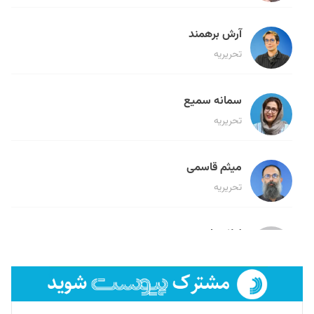
آرش برهمند
تحریریه
سمانه سمیع
تحریریه
میثم قاسمی
تحریریه
لیلا حنارود
تحریریه
فائزه فتحی رستمی