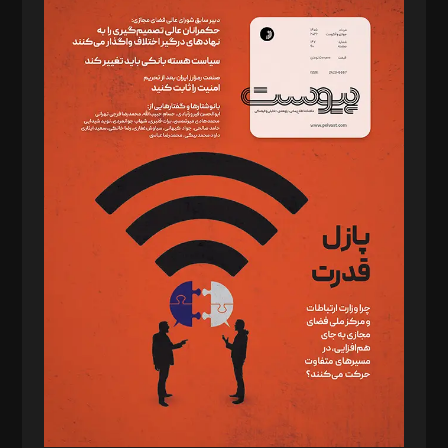
سردبیر: مهرک محمودی
دبیر تحریریه: میثم قاسمی
د‌بیر ناداستان: سمانه سمیع
د‌بیر خدمت و تجارت: ابوالفضل رجبی
د‌بیر حقوق فناوری: حسام‌الدین ایپکچی
د‌بیر پیوست جهان: مینا پاکدل
د‌بیر تحریریه آنلاین: بابک نقاش
تحریریه‌: مجتبی محمود‌ی، آرش برهمند، یسنا امان‌پور، سروش کرمیان،
مصطفی مسجدی آرانی، ابوالفضل رجبی، زهرا فکرانه، فائزه فتحی
رستمی،مصطفی باستان
ویرایش: نگار استاد‌‌آقا
طراح یونیفرم: مجید توکلی
فیلمبرداری و عکاسی: امیر شفیعی، مانی لطفی زاده
گرافیک و صفحه‌آرایی: سید‌سبحان‌علی ثابت
مد‌یر توسعه تجاری: کامبیز برید‌
امور مالی: شاپور رهبری، محمد‌ کاظمی‌نیا