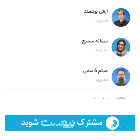
آرش برهمند
تحریریه
سمانه سمیع
تحریریه
میثم قاسمی
تحریریه
لیلا حنارود
تحریریه
فائزه فتحی رستمی
تحریریه