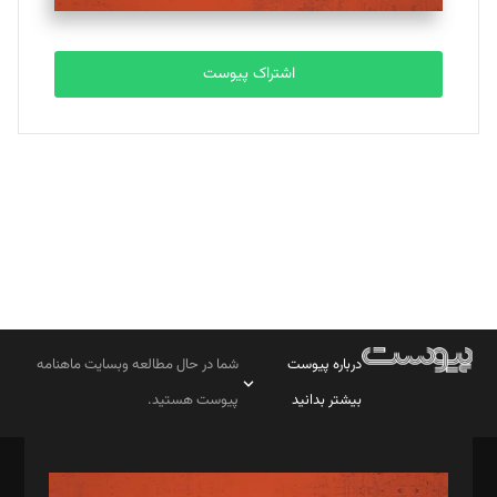
تحریریه
اشتراک پیوست
بابک نقاش
تحریریه
درباره پیوست
شما در حال مطالعه وبسایت ماهنامه
بیشتر بدانید
پیوست هستید.
صاحب امتیاز: موسسه پرسش (پویندگان راز ستاره شمال)
مدیر مسئول: محمدباقر اثنی‌عشری