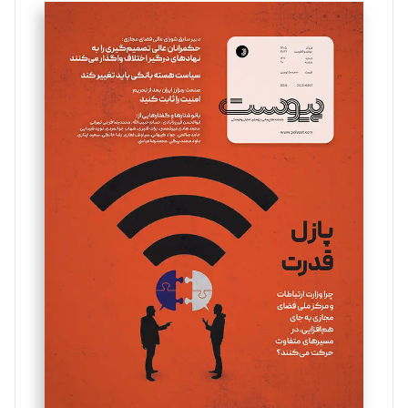
سروش کرمیان
تحریریه
مینا پاکدل
تحریریه
یسنا امان‌پور
تحریریه
ملینا جعفری
تحریریه
مصطفی مسجدی آرانی