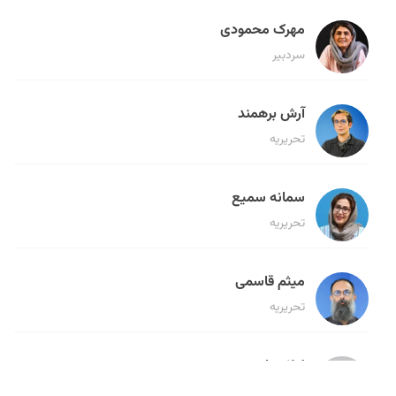
مهرک محمودی
سردبیر
آرش برهمند
تحریریه
سمانه سمیع
تحریریه
میثم قاسمی
تحریریه
لیلا حنارود
تحریریه