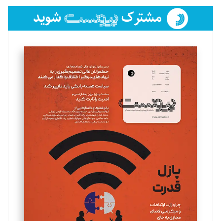
فائزه فتحی رستمی
تحریریه
سروش کرمیان
تحریریه
مینا پاکدل
تحریریه
یسنا امان‌پور
تحریریه
ملینا جعفری