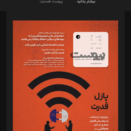
بیشتر بدانید
پیوست هستید.
صاحب امتیاز: موسسه پرسش (پویندگان راز ستاره شمال)
مدیر مسئول: محمدباقر اثنی‌عشری
سردبیر: مهرک محمودی
دبیر تحریریه: میثم قاسمی
د‌بیر ناداستان: سمانه سمیع
د‌بیر خدمت و تجارت: ابوالفضل رجبی
د‌بیر حقوق فناوری: حسام‌الدین ایپکچی
د‌بیر پیوست جهان: مینا پاکدل
د‌بیر تحریریه آنلاین: بابک نقاش
تحریریه‌: مجتبی محمود‌ی، آرش برهمند، یسنا امان‌پور، سروش کرمیان،
مصطفی مسجدی آرانی، ابوالفضل رجبی، زهرا فکرانه، فائزه فتحی
رستمی،مصطفی باستان
ویرایش: نگار استاد‌‌آقا
طراح یونیفرم: مجید توکلی
فیلمبرداری و عکاسی: امیر شفیعی، مانی لطفی زاده