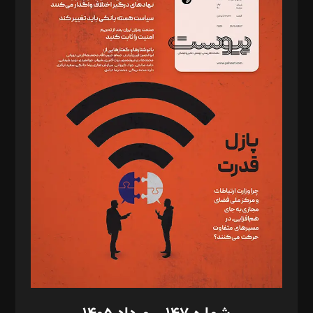
دبیر تحریریه: میثم قاسمی
د‌بیر ناداستان: سمانه سمیع
د‌بیر خدمت و تجارت: ابوالفضل رجبی
د‌بیر حقوق فناوری: حسام‌الدین ایپکچی
د‌بیر پیوست جهان: مینا پاکدل
د‌بیر تحریریه آنلاین: بابک نقاش
تحریریه‌: مجتبی محمود‌ی، آرش برهمند، یسنا امان‌پور، سروش کرمیان،
مصطفی مسجدی آرانی، ابوالفضل رجبی، زهرا فکرانه، فائزه فتحی
رستمی،مصطفی باستان
ویرایش: نگار استاد‌‌آقا
طراح یونیفرم: مجید توکلی
فیلمبرداری و عکاسی: امیر شفیعی، مانی لطفی زاده
گرافیک و صفحه‌آرایی: سید‌سبحان‌علی ثابت
مد‌یر توسعه تجاری: کامبیز برید‌
امور مالی: شاپور رهبری، محمد‌ کاظمی‌نیا
امور اد‌اری: راضیه محمود‌ی