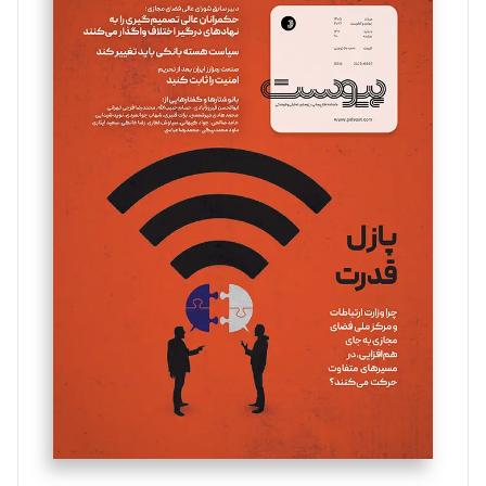
سروش کرمیان
تحریریه
مینا پاکدل
تحریریه
یسنا امان‌پور
تحریریه
ملینا جعفری
تحریریه
مصطفی مسجدی آرانی
تحریریه