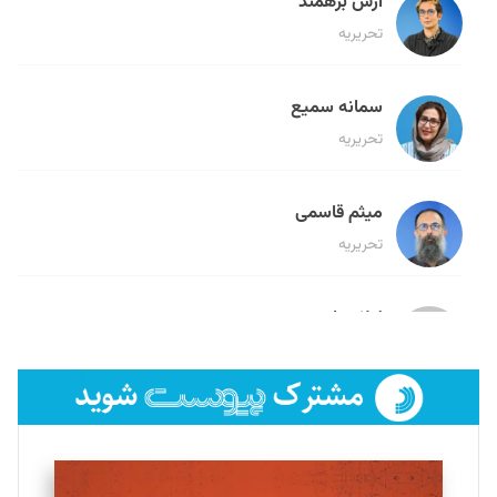
آرش برهمند
تحریریه
سمانه سمیع
تحریریه
میثم قاسمی
تحریریه
لیلا حنارود
تحریریه
فائزه فتحی رستمی
تحریریه