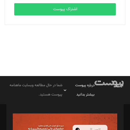
اشتراک پیوست
بابک نقاش
تحریریه
درباره پیوست
شما در حال مطالعه وبسایت ماهنامه
بیشتر بدانید
پیوست هستید.
صاحب امتیاز: موسسه پرسش (پویندگان راز ستاره شمال)
مدیر مسئول: محمدباقر اثنی‌عشری
سردبیر: مهرک محمودی