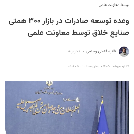
توسط معاونت علمی
وعده توسعه صادرات در بازار ۳۰۰ همتی
صنایع خلاق توسط معاونت علمی
فائزه فتحی رستمی
تحریریه
S
۲۹ اردیبهشت ۱۴۰۵
زمان مطالعه : ۵ دقیقه