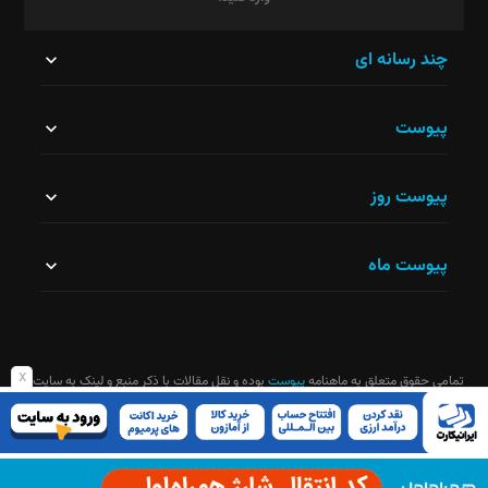
این
چند رسانه ای
قسمت
پیوست
نباید
خالی
پیوست روز
رها
شود.
پیوست ماه
x
تمامی حقوق متعلق به ماهنامه
پیوست
بوده و نقل مقالات با ذکر منبع و لینک به سایت
ماهنامه آزاد است