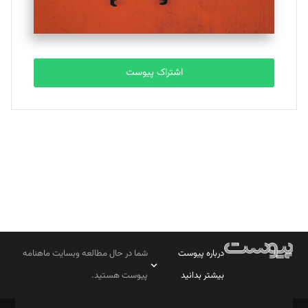
مصطفی مسجدی آرانی
تحریریه
اشتراک پیوست
بابک نقاش
تحریریه
درباره پیوست
شما در حال مطالعه وبسایت ماهنامه
بیشتر بدانید
پیوست هستید.
صاحب امتیاز: موسسه پرسش (پویندگان راز ستاره شمال)