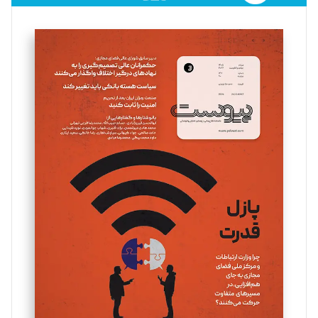
فائزه فتحی رستمی
تحریریه
سروش کرمیان
تحریریه
مینا پاکدل
تحریریه
یسنا امان‌پور
تحریریه
ملینا جعفری
تحریریه