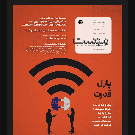
مدیر مسئول: محمدباقر اثنی‌عشری
سردبیر: مهرک محمودی
دبیر تحریریه: میثم قاسمی
د‌بیر ناداستان: سمانه سمیع
د‌بیر خدمت و تجارت: ابوالفضل رجبی
د‌بیر حقوق فناوری: حسام‌الدین ایپکچی
د‌بیر پیوست جهان: مینا پاکدل
د‌بیر تحریریه آنلاین: بابک نقاش
تحریریه‌: مجتبی محمود‌ی، آرش برهمند، یسنا امان‌پور، سروش کرمیان،
مصطفی مسجدی آرانی، ابوالفضل رجبی، زهرا فکرانه، فائزه فتحی
رستمی،مصطفی باستان
ویرایش: نگار استاد‌‌آقا
طراح یونیفرم: مجید توکلی
فیلمبرداری و عکاسی: امیر شفیعی، مانی لطفی زاده
گرافیک و صفحه‌آرایی: سید‌سبحان‌علی ثابت
مد‌یر توسعه تجاری: کامبیز برید‌