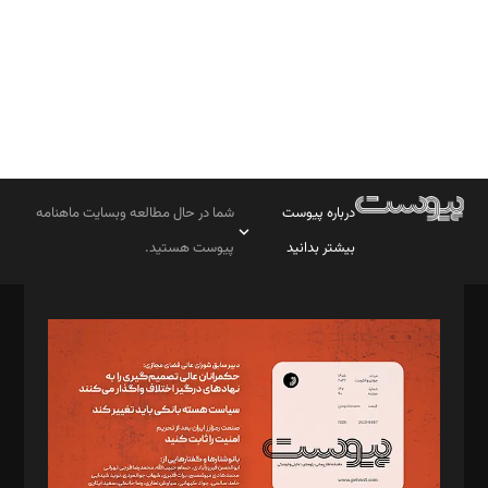
درباره پیوست
شما در حال مطالعه وبسایت ماهنامه
بیشتر بدانید
پیوست هستید.
صاحب امتیاز: موسسه پرسش (پویندگان راز ستاره شمال)
مدیر مسئول: محمدباقر اثنی‌عشری
سردبیر: مهرک محمودی
دبیر تحریریه: میثم قاسمی
د‌بیر ناداستان: سمانه سمیع
د‌بیر خدمت و تجارت: ابوالفضل رجبی
د‌بیر حقوق فناوری: حسام‌الدین ایپکچی