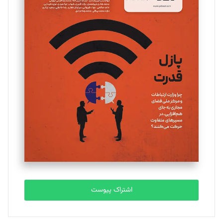
مینا پاکدل
تحریریه
یسنا امان‌پور
تحریریه
ملینا جعفری
تحریریه
مصطفی مسجدی آرانی
تحریریه
اشتراک پیوست
بابک نقاش
تحریریه