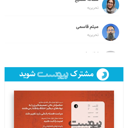
تحریریه
میثم قاسمی
تحریریه
لیلا حنارود
تحریریه
فائزه فتحی رستمی
تحریریه
سروش کرمیان
تحریریه