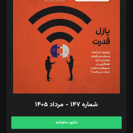
د‌بیر پیوست جهان: مینا پاکدل
د‌بیر تحریریه آنلاین: بابک نقاش
تحریریه‌: مجتبی محمود‌ی، آرش برهمند، یسنا امان‌پور، سروش کرمیان،
مصطفی مسجدی آرانی، ابوالفضل رجبی، زهرا فکرانه، فائزه فتحی
رستمی،مصطفی باستان
ویرایش: نگار استاد‌‌آقا
طراح یونیفرم: مجید توکلی
فیلمبرداری و عکاسی: امیر شفیعی، مانی لطفی زاده
گرافیک و صفحه‌آرایی: سید‌سبحان‌علی ثابت
مد‌یر توسعه تجاری: کامبیز برید‌
امور مالی: شاپور رهبری، محمد‌ کاظمی‌نیا
امور اد‌اری: راضیه محمود‌ی
شماره ۱۴۷ - مرداد ۱۴۰۵
مرکز تماس: ۰۲۱۴۲۸۲۴۰۰۰
آگهی و مشترکین: ۰۹۱۹۹۹۹۰۴۵۴
دانلود ماهنامه