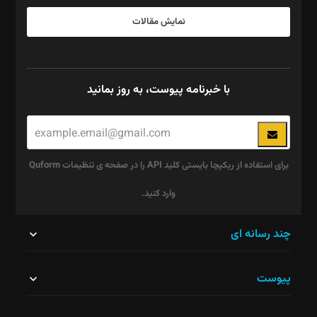
نمایش مقالات
با خبرنامه پیوست، به روز بمانید
برای استفاده از ریکپچا بایستی کلید API را در صفحه ی تنظیمات Quform
وارد کنید.
این
چند رسانه ای
قسمت
پیوست
نباید
خالی