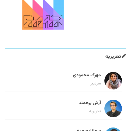
تحریریه
مهرک محمودی
سردبیر
آرش برهمند
تحریریه
سمانه سمیع