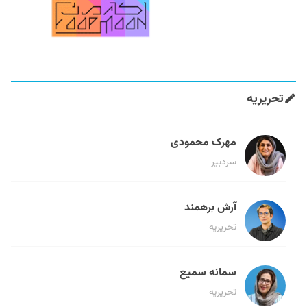
تحریریه
مهرک محمودی
سردبیر
آرش برهمند
تحریریه
سمانه سمیع
تحریریه