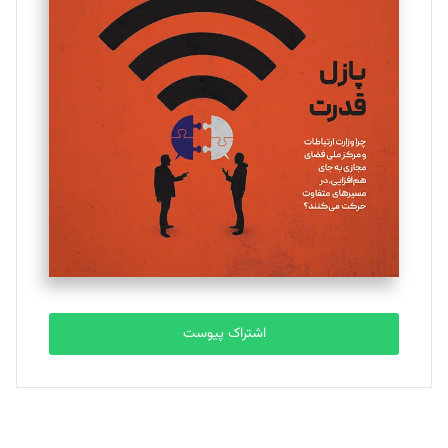
تحریریه
یسنا امان‌پور
تحریریه
ملینا جعفری
تحریریه
مصطفی مسجدی آرانی
تحریریه
اشتراک پیوست
بابک نقاش
تحریریه