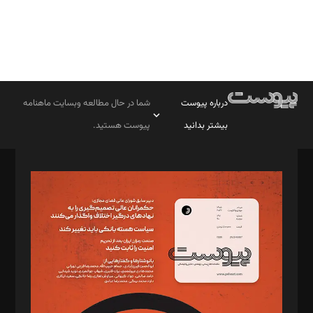
درباره پیوست
شما در حال مطالعه وبسایت ماهنامه
بیشتر بدانید
پیوست هستید.
صاحب امتیاز: موسسه پرسش (پویندگان راز ستاره شمال)
مدیر مسئول: محمدباقر اثنی‌عشری
سردبیر: مهرک محمودی
دبیر تحریریه: میثم قاسمی
د‌بیر ناداستان: سمانه سمیع
د‌بیر خدمت و تجارت: ابوالفضل رجبی
د‌بیر حقوق فناوری: حسام‌الدین ایپکچی
د‌بیر پیوست جهان: مینا پاکدل