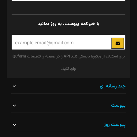
با خبرنامه پیوست، به روز بمانید
برای استفاده از ریکپچا بایستی کلید API را در صفحه ی تنظیمات Quform
وارد کنید.
این
چند رسانه ای
قسمت
پیوست
نباید
خالی
پیوست روز
رها