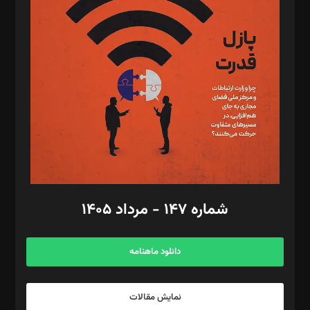
د‌بیر تحریریه آنلاین: بابک نقاش
تحریریه‌: مجتبی محمود‌ی، آرش برهمند، یسنا امان‌پور، سروش کرمیان،
مصطفی مسجدی آرانی، ابوالفضل رجبی، زهرا فکرانه، فائزه فتحی
رستمی،مصطفی باستان
ویرایش: نگار استاد‌‌آقا
طراح یونیفرم: مجید توکلی
فیلمبرداری و عکاسی: امیر شفیعی، مانی لطفی زاده
گرافیک و صفحه‌آرایی: سید‌سبحان‌علی ثابت
مد‌یر توسعه تجاری: کامبیز برید‌
امور مالی: شاپور رهبری، محمد‌ کاظمی‌نیا
امور اد‌اری: راضیه محمود‌ی
شماره ۱۴۷ - مرداد ۱۴۰۵
مرکز تماس: ۰۲۱۴۲۸۲۴۰۰۰
آگهی و مشترکین: ۰۹۱۹۹۹۹۰۴۵۴
دانلود ماهنامه
نمایش مقالات