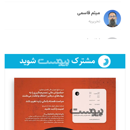
میثم قاسمی
تحریریه
لیلا حنارود
تحریریه
فائزه فتحی رستمی
تحریریه
سروش کرمیان
تحریریه
مینا پاکدل