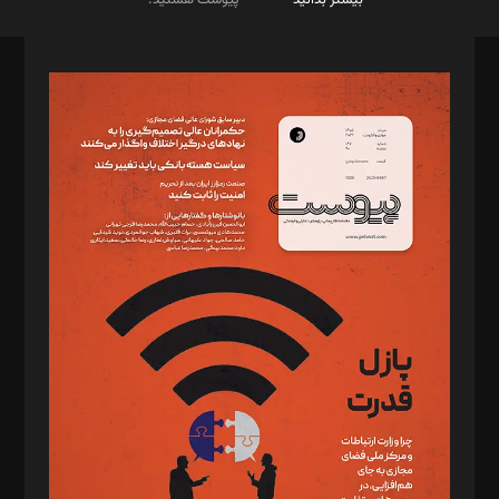
بیشتر بدانید
پیوست هستید.
صاحب امتیاز: موسسه پرسش (پویندگان راز ستاره شمال)
مدیر مسئول: محمدباقر اثنی‌عشری
سردبیر: مهرک محمودی
دبیر تحریریه: میثم قاسمی
د‌بیر ناداستان: سمانه سمیع
د‌بیر خدمت و تجارت: ابوالفضل رجبی
د‌بیر حقوق فناوری: حسام‌الدین ایپکچی
د‌بیر پیوست جهان: مینا پاکدل
د‌بیر تحریریه آنلاین: بابک نقاش
تحریریه‌: مجتبی محمود‌ی، آرش برهمند، یسنا امان‌پور، سروش کرمیان،
مصطفی مسجدی آرانی، ابوالفضل رجبی، زهرا فکرانه، فائزه فتحی
رستمی،مصطفی باستان
ویرایش: نگار استاد‌‌آقا
طراح یونیفرم: مجید توکلی
فیلمبرداری و عکاسی: امیر شفیعی، مانی لطفی زاده