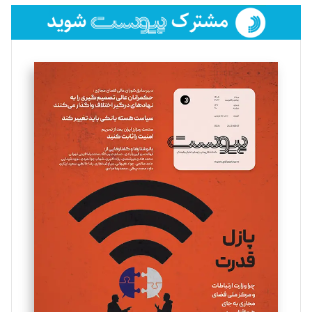
فائزه فتحی رستمی
تحریریه
سروش کرمیان
تحریریه
مینا پاکدل
تحریریه
یسنا امان‌پور
تحریریه
ملینا جعفری