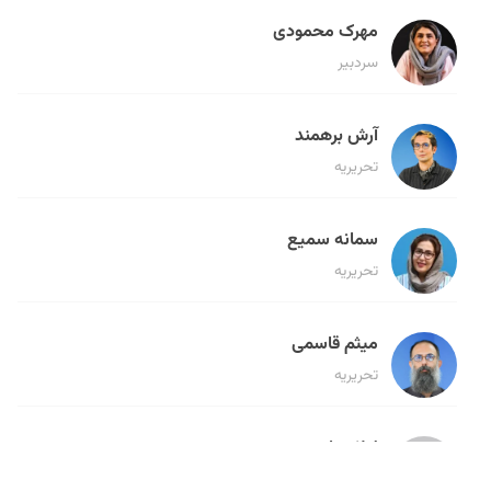
مهرک محمودی
سردبیر
آرش برهمند
تحریریه
سمانه سمیع
تحریریه
میثم قاسمی
تحریریه
لیلا حنارود
تحریریه