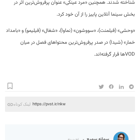
شناخته شدند. همچنین «مرد عینکی» عنوان پرفروش‌ترین اثر در
بخش سینما آنلاین پاییز را از آن خود کرد.
«وحشی» (فیلمنت)، «سووشون» (نماوا)، «شغال» (فیلیمو) و «بامداد
خمار» (شیدا) در صدر پرفروش‌ترین محتواهای فصل در میان
VODها قرار گرفته‌اند.
https://pvst.ir/nkw
لینک کوتاه
سمانه سمیع
تحریریه