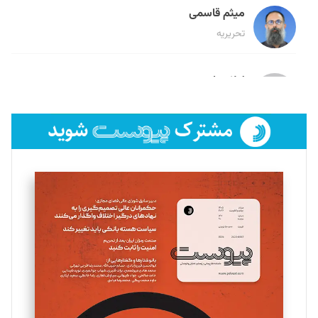
میثم قاسمی
تحریریه
لیلا حنارود
تحریریه
فائزه فتحی رستمی
تحریریه
سروش کرمیان
تحریریه
مینا پاکدل
تحریریه