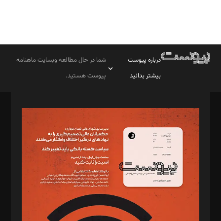
درباره پیوست
شما در حال مطالعه وبسایت ماهنامه
بیشتر بدانید
پیوست هستید.
صاحب امتیاز: موسسه پرسش (پویندگان راز ستاره شمال)
مدیر مسئول: محمدباقر اثنی‌عشری
سردبیر: مهرک محمودی
دبیر تحریریه: میثم قاسمی
د‌بیر ناداستان: سمانه سمیع
د‌بیر خدمت و تجارت: ابوالفضل رجبی
د‌بیر حقوق فناوری: حسام‌الدین ایپکچی
د‌بیر پیوست جهان: مینا پاکدل
د‌بیر تحریریه آنلاین: بابک نقاش