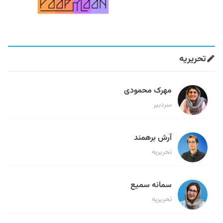
تحریریه
مهرک محمودی
سردبیر
آرش برهمند
تحریریه
سمانه سمیع
تحریریه