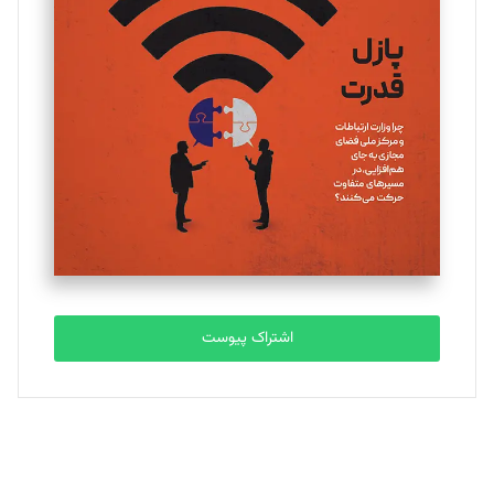
یسنا امان‌پور
تحریریه
ملینا جعفری
تحریریه
مصطفی مسجدی آرانی
تحریریه
اشتراک پیوست
بابک نقاش
تحریریه