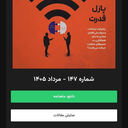
تحریریه‌: مجتبی محمود‌ی، آرش برهمند، یسنا امان‌پور، سروش کرمیان،
مصطفی مسجدی آرانی، ابوالفضل رجبی، زهرا فکرانه، فائزه فتحی
رستمی،مصطفی باستان
ویرایش: نگار استاد‌‌آقا
طراح یونیفرم: مجید توکلی
فیلمبرداری و عکاسی: امیر شفیعی، مانی لطفی زاده
گرافیک و صفحه‌آرایی: سید‌سبحان‌علی ثابت
مد‌یر توسعه تجاری: کامبیز برید‌
امور مالی: شاپور رهبری، محمد‌ کاظمی‌نیا
امور اد‌اری: راضیه محمود‌ی
شماره ۱۴۷ - مرداد ۱۴۰۵
مرکز تماس: ۰۲۱۴۲۸۲۴۰۰۰
آگهی و مشترکین: ۰۹۱۹۹۹۹۰۴۵۴
دانلود ماهنامه
نمایش مقالات