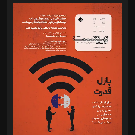
مدیر مسئول: محمدباقر اثنی‌عشری
سردبیر: مهرک محمودی
دبیر تحریریه: میثم قاسمی
د‌بیر ناداستان: سمانه سمیع
د‌بیر خدمت و تجارت: ابوالفضل رجبی
د‌بیر حقوق فناوری: حسام‌الدین ایپکچی
د‌بیر پیوست جهان: مینا پاکدل
د‌بیر تحریریه آنلاین: بابک نقاش
تحریریه‌: مجتبی محمود‌ی، آرش برهمند، یسنا امان‌پور، سروش کرمیان،
مصطفی مسجدی آرانی، ابوالفضل رجبی، زهرا فکرانه، فائزه فتحی
رستمی،مصطفی باستان
ویرایش: نگار استاد‌‌آقا
طراح یونیفرم: مجید توکلی
فیلمبرداری و عکاسی: امیر شفیعی، مانی لطفی زاده
گرافیک و صفحه‌آرایی: سید‌سبحان‌علی ثابت
مد‌یر توسعه تجاری: کامبیز برید‌