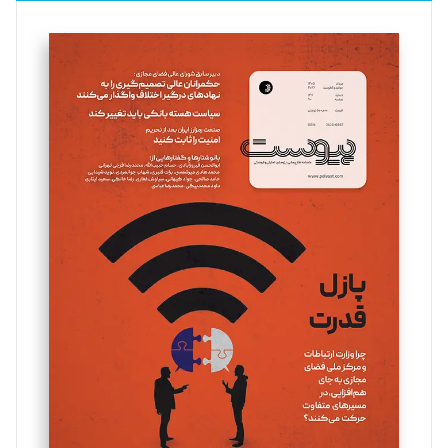
فائزه فتحی رستمی
تحریریه
سروش کرمیان
تحریریه
مینا پاکدل
تحریریه
یسنا امان‌پور
تحریریه
ملینا جعفری
تحریریه