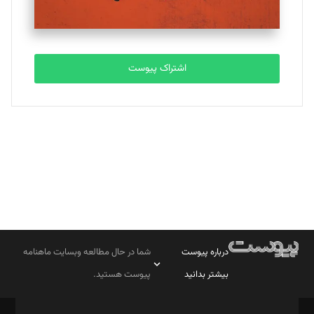
مصطفی مسجدی آرانی
تحریریه
اشتراک پیوست
بابک نقاش
تحریریه
درباره پیوست
شما در حال مطالعه وبسایت ماهنامه
بیشتر بدانید
پیوست هستید.
صاحب امتیاز: موسسه پرسش (پویندگان راز ستاره شمال)