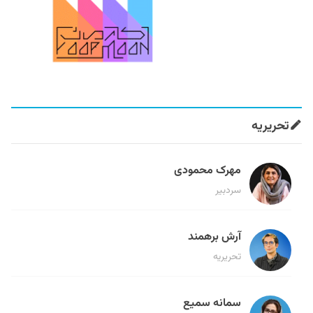
تحریریه
مهرک محمودی
سردبیر
آرش برهمند
تحریریه
سمانه سمیع