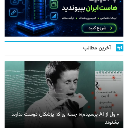
آخرین مطالب
«اول از AI پرسیدم»؛ جمله‌ای که پزشکان دوست ندارند
بشنوند