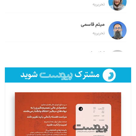
تحریریه
میثم قاسمی
تحریریه
لیلا حنارود
تحریریه
فائزه فتحی رستمی
تحریریه
سروش کرمیان
تحریریه