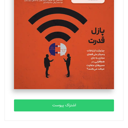
مینا پاکدل
تحریریه
یسنا امان‌پور
تحریریه
ملینا جعفری
تحریریه
مصطفی مسجدی آرانی
تحریریه
اشتراک پیوست
بابک نقاش
تحریریه