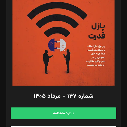
د‌بیر پیوست جهان: مینا پاکدل
د‌بیر تحریریه آنلاین: بابک نقاش
تحریریه‌: مجتبی محمود‌ی، آرش برهمند، یسنا امان‌پور، سروش کرمیان،
مصطفی مسجدی آرانی، ابوالفضل رجبی، زهرا فکرانه، فائزه فتحی
رستمی،مصطفی باستان
ویرایش: نگار استاد‌‌آقا
طراح یونیفرم: مجید توکلی
فیلمبرداری و عکاسی: امیر شفیعی، مانی لطفی زاده
گرافیک و صفحه‌آرایی: سید‌سبحان‌علی ثابت
مد‌یر توسعه تجاری: کامبیز برید‌
امور مالی: شاپور رهبری، محمد‌ کاظمی‌نیا
امور اد‌اری: راضیه محمود‌ی
شماره ۱۴۷ - مرداد ۱۴۰۵
مرکز تماس: ۰۲۱۴۲۸۲۴۰۰۰
آگهی و مشترکین: ۰۹۱۹۹۹۹۰۴۵۴
دانلود ماهنامه