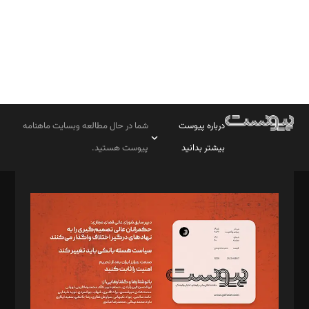
درباره پیوست
شما در حال مطالعه وبسایت ماهنامه
بیشتر بدانید
پیوست هستید.
صاحب امتیاز: موسسه پرسش (پویندگان راز ستاره شمال)
مدیر مسئول: محمدباقر اثنی‌عشری
سردبیر: مهرک محمودی
دبیر تحریریه: میثم قاسمی
د‌بیر ناداستان: سمانه سمیع
د‌بیر خدمت و تجارت: ابوالفضل رجبی
د‌بیر حقوق فناوری: حسام‌الدین ایپکچی