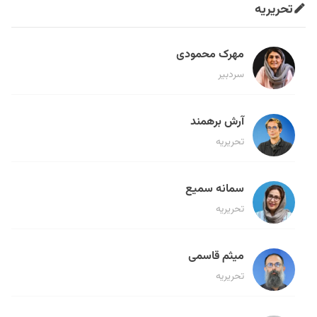
تحریریه
مهرک محمودی
سردبیر
آرش برهمند
تحریریه
سمانه سمیع
تحریریه
میثم قاسمی
تحریریه