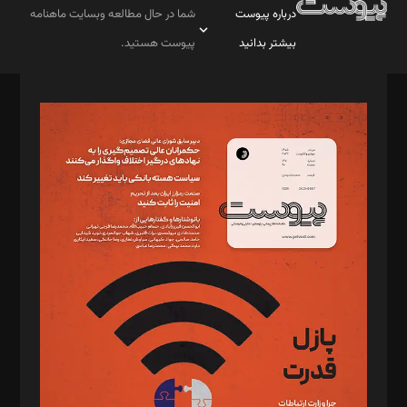
درباره پیوست
شما در حال مطالعه وبسایت ماهنامه
بیشتر بدانید
پیوست هستید.
صاحب امتیاز: موسسه پرسش (پویندگان راز ستاره شمال)
مدیر مسئول: محمدباقر اثنی‌عشری
سردبیر: مهرک محمودی
دبیر تحریریه: میثم قاسمی
د‌بیر ناداستان: سمانه سمیع
د‌بیر خدمت و تجارت: ابوالفضل رجبی
د‌بیر حقوق فناوری: حسام‌الدین ایپکچی
د‌بیر پیوست جهان: مینا پاکدل
د‌بیر تحریریه آنلاین: بابک نقاش
تحریریه‌: مجتبی محمود‌ی، آرش برهمند، یسنا امان‌پور، سروش کرمیان،
مصطفی مسجدی آرانی، ابوالفضل رجبی، زهرا فکرانه، فائزه فتحی
رستمی،مصطفی باستان
ویرایش: نگار استاد‌‌آقا