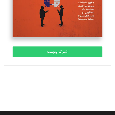
ملینا جعفری
تحریریه
مصطفی مسجدی آرانی
تحریریه
اشتراک پیوست
بابک نقاش
تحریریه