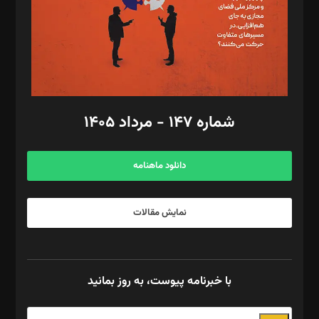
طراح یونیفرم: مجید توکلی
فیلمبرداری و عکاسی: امیر شفیعی، مانی لطفی زاده
گرافیک و صفحه‌آرایی: سید‌سبحان‌علی ثابت
مد‌یر توسعه تجاری: کامبیز برید‌
امور مالی: شاپور رهبری، محمد‌ کاظمی‌نیا
امور اد‌اری: راضیه محمود‌ی
شماره ۱۴۷ - مرداد ۱۴۰۵
مرکز تماس: ۰۲۱۴۲۸۲۴۰۰۰
آگهی و مشترکین: ۰۹۱۹۹۹۹۰۴۵۴
دانلود ماهنامه
نمایش مقالات
با خبرنامه پیوست، به روز بمانید