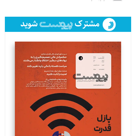
لیلا حنارود
تحریریه
فائزه فتحی رستمی
تحریریه
سروش کرمیان
تحریریه
مینا پاکدل
تحریریه
یسنا امان‌پور
تحریریه