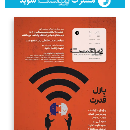
فائزه فتحی رستمی
تحریریه
سروش کرمیان
تحریریه
مینا پاکدل
تحریریه
یسنا امان‌پور
تحریریه
ملینا جعفری
تحریریه