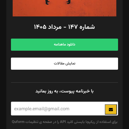
مد‌یر توسعه تجاری: کامبیز برید‌
امور مالی: شاپور رهبری، محمد‌ کاظمی‌نیا
امور اد‌اری: راضیه محمود‌ی
شماره ۱۴۷ - مرداد ۱۴۰۵
مرکز تماس: ۰۲۱۴۲۸۲۴۰۰۰
آگهی و مشترکین: ۰۹۱۹۹۹۹۰۴۵۴
دانلود ماهنامه
نمایش مقالات
با خبرنامه پیوست، به روز بمانید
برای استفاده از ریکپچا بایستی کلید API را در صفحه ی تنظیمات Quform