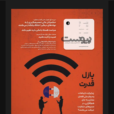
صاحب امتیاز: موسسه پرسش (پویندگان راز ستاره شمال)
مدیر مسئول: محمدباقر اثنی‌عشری
سردبیر: مهرک محمودی
دبیر تحریریه: میثم قاسمی
د‌بیر ناداستان: سمانه سمیع
د‌بیر خدمت و تجارت: ابوالفضل رجبی
د‌بیر حقوق فناوری: حسام‌الدین ایپکچی
د‌بیر پیوست جهان: مینا پاکدل
د‌بیر تحریریه آنلاین: بابک نقاش
تحریریه‌: مجتبی محمود‌ی، آرش برهمند، یسنا امان‌پور، سروش کرمیان،
مصطفی مسجدی آرانی، ابوالفضل رجبی، زهرا فکرانه، فائزه فتحی
رستمی،مصطفی باستان
ویرایش: نگار استاد‌‌آقا
طراح یونیفرم: مجید توکلی
فیلمبرداری و عکاسی: امیر شفیعی، مانی لطفی زاده
گرافیک و صفحه‌آرایی: سید‌سبحان‌علی ثابت