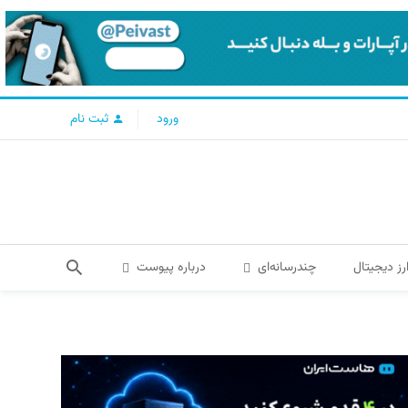
ورود
ثبت نام
رز دیجیتال
چندرسانه‌ای
درباره پیوست