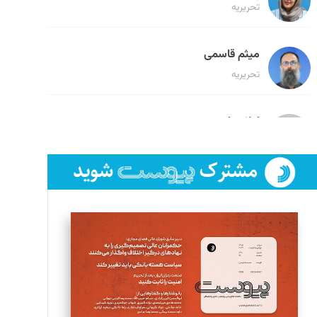
تحریریه
میثم قاسمی
تحریریه
لیلا حنارود
تحریریه
فائزه فتحی رستمی
تحریریه
سروش کرمیان
تحریریه