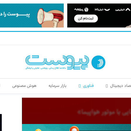
صاد دیجیتال
فناوری
بازار سرمایه
هوش مصنوعی
ا