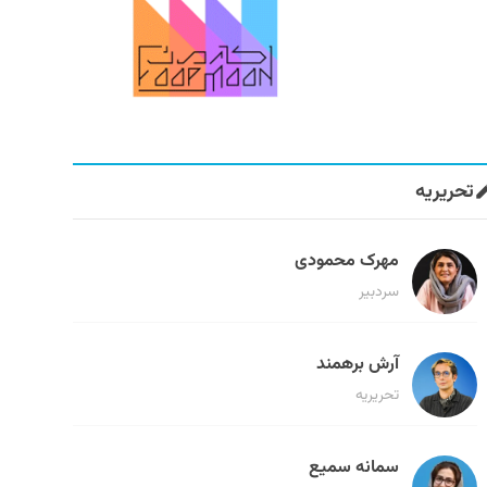
تحریریه
مهرک محمودی
سردبیر
آرش برهمند
تحریریه
سمانه سمیع