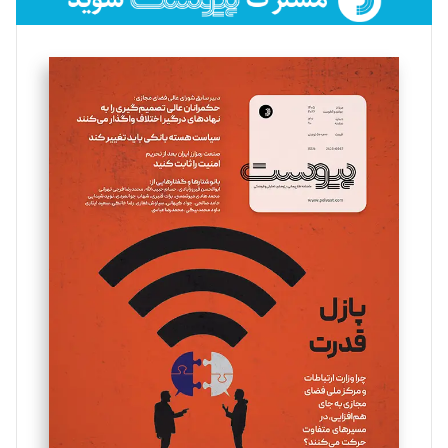
فائزه فتحی رستمی
تحریریه
سروش کرمیان
تحریریه
مینا پاکدل
تحریریه
یسنا امان‌پور
تحریریه
ملینا جعفری
تحریریه