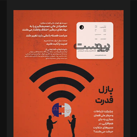
صاحب امتیاز: موسسه پرسش (پویندگان راز ستاره شمال)
مدیر مسئول: محمدباقر اثنی‌عشری
سردبیر: مهرک محمودی
دبیر تحریریه: میثم قاسمی
د‌بیر ناداستان: سمانه سمیع
د‌بیر خدمت و تجارت: ابوالفضل رجبی
د‌بیر حقوق فناوری: حسام‌الدین ایپکچی
د‌بیر پیوست جهان: مینا پاکدل
د‌بیر تحریریه آنلاین: بابک نقاش
تحریریه‌: مجتبی محمود‌ی، آرش برهمند، یسنا امان‌پور، سروش کرمیان،
مصطفی مسجدی آرانی، ابوالفضل رجبی، زهرا فکرانه، فائزه فتحی
رستمی،مصطفی باستان
ویرایش: نگار استاد‌‌آقا
طراح یونیفرم: مجید توکلی
فیلمبرداری و عکاسی: امیر شفیعی، مانی لطفی زاده
گرافیک و صفحه‌آرایی: سید‌سبحان‌علی ثابت