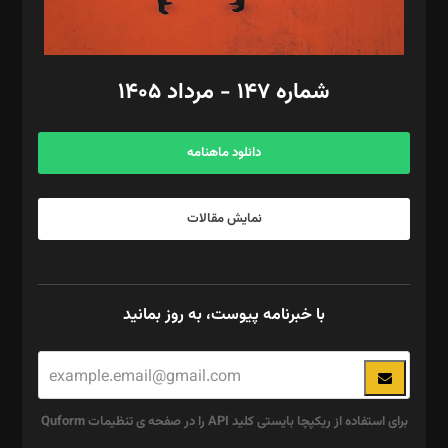
مد‌یر توسعه تجاری: کامبیز برید‌
امور مالی: شاپور رهبری، محمد‌ کاظمی‌نیا
امور اد‌اری: راضیه محمود‌ی
شماره ۱۴۷ - مرداد ۱۴۰۵
مرکز تماس: ۰۲۱۴۲۸۲۴۰۰۰
آگهی و مشترکین: ۰۹۱۹۹۹۹۰۴۵۴
دانلود ماهنامه
نمایش مقالات
با خبرنامه پیوست، به روز بمانید
برای استفاده از ریکپچا بایستی کلید API را در صفحه ی تنظیمات Quform