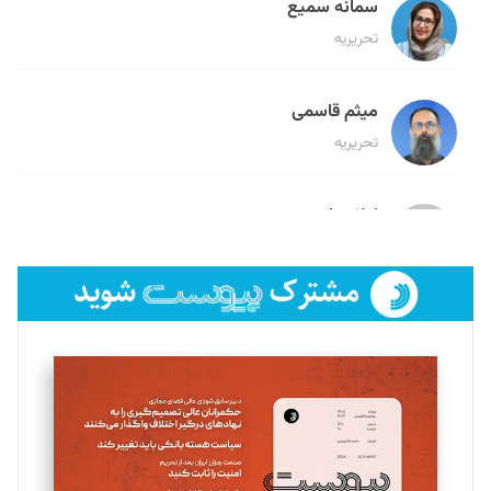
سمانه سمیع
تحریریه
میثم قاسمی
تحریریه
لیلا حنارود
تحریریه
فائزه فتحی رستمی
تحریریه
سروش کرمیان
تحریریه