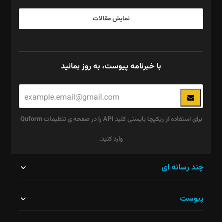
نمایش مقالات
با خبرنامه پیوست، به روز بمانید
برای استفاده از ریکپچا بایستی کلید API را در صفحه ی تنظیمات Quform
وارد کنید.
این
چند رسانه ای
قسمت
پیوست
نباید
خالی