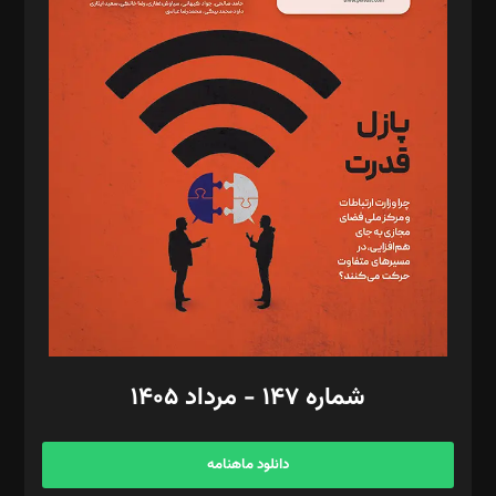
د‌بیر حقوق فناوری: حسام‌الدین ایپکچی
د‌بیر پیوست جهان: مینا پاکدل
د‌بیر تحریریه آنلاین: بابک نقاش
تحریریه‌: مجتبی محمود‌ی، آرش برهمند، یسنا امان‌پور، سروش کرمیان،
مصطفی مسجدی آرانی، ابوالفضل رجبی، زهرا فکرانه، فائزه فتحی
رستمی،مصطفی باستان
ویرایش: نگار استاد‌‌آقا
طراح یونیفرم: مجید توکلی
فیلمبرداری و عکاسی: امیر شفیعی، مانی لطفی زاده
گرافیک و صفحه‌آرایی: سید‌سبحان‌علی ثابت
مد‌یر توسعه تجاری: کامبیز برید‌
امور مالی: شاپور رهبری، محمد‌ کاظمی‌نیا
امور اد‌اری: راضیه محمود‌ی
شماره ۱۴۷ - مرداد ۱۴۰۵
مرکز تماس: ۰۲۱۴۲۸۲۴۰۰۰
آگهی و مشترکین: ۰۹۱۹۹۹۹۰۴۵۴
دانلود ماهنامه