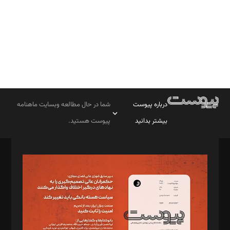
درباره پیوست
شما در حال مطالعه وبسایت ماهنامه
بیشتر بدانید
پیوست هستید.
صاحب امتیاز: موسسه پرسش (پویندگان راز ستاره شمال)
مدیر مسئول: محمدباقر اثنی‌عشری
سردبیر: مهرک محمودی
دبیر تحریریه: میثم قاسمی
د‌بیر ناداستان: سمانه سمیع
د‌بیر خدمت و تجارت: ابوالفضل رجبی