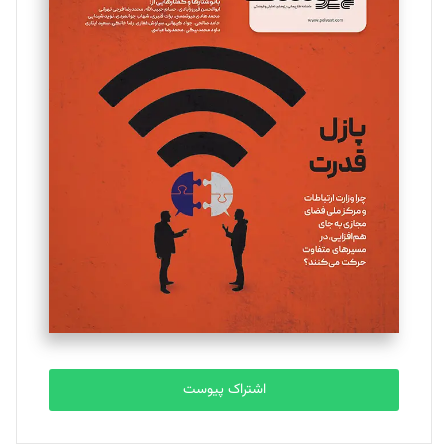
مینا پاکدل
تحریریه
یسنا امان‌پور
تحریریه
ملینا جعفری
تحریریه
مصطفی مسجدی آرانی
تحریریه
اشتراک پیوست
بابک نقاش
تحریریه