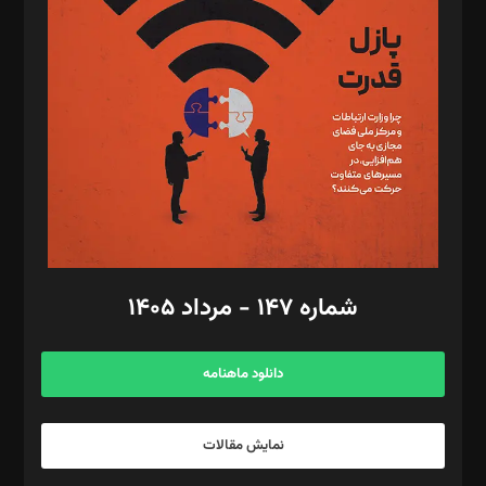
تحریریه‌: مجتبی محمود‌ی، آرش برهمند، یسنا امان‌پور، سروش کرمیان،
مصطفی مسجدی آرانی، ابوالفضل رجبی، زهرا فکرانه، فائزه فتحی
رستمی،مصطفی باستان
ویرایش: نگار استاد‌‌آقا
طراح یونیفرم: مجید توکلی
فیلمبرداری و عکاسی: امیر شفیعی، مانی لطفی زاده
گرافیک و صفحه‌آرایی: سید‌سبحان‌علی ثابت
مد‌یر توسعه تجاری: کامبیز برید‌
امور مالی: شاپور رهبری، محمد‌ کاظمی‌نیا
امور اد‌اری: راضیه محمود‌ی
شماره ۱۴۷ - مرداد ۱۴۰۵
مرکز تماس: ۰۲۱۴۲۸۲۴۰۰۰
آگهی و مشترکین: ۰۹۱۹۹۹۹۰۴۵۴
دانلود ماهنامه
نمایش مقالات