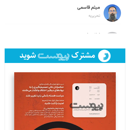
میثم قاسمی
تحریریه
لیلا حنارود
تحریریه
فائزه فتحی رستمی
تحریریه
سروش کرمیان
تحریریه
مینا پاکدل
تحریریه