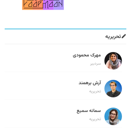
تحریریه
مهرک محمودی
سردبیر
آرش برهمند
تحریریه
سمانه سمیع
تحریریه