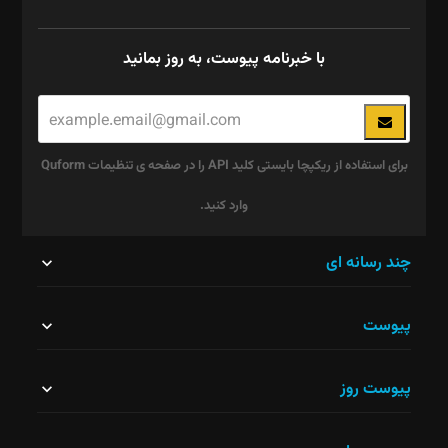
با خبرنامه پیوست، به روز بمانید
برای استفاده از ریکپچا بایستی کلید API را در صفحه ی تنظیمات Quform
وارد کنید.
این
چند رسانه ای
قسمت
پیوست
نباید
خالی
پیوست روز
رها
شود.