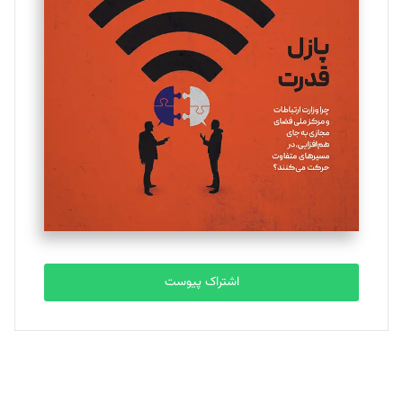
یسنا امان‌پور
تحریریه
ملینا جعفری
تحریریه
مصطفی مسجدی آرانی
تحریریه
اشتراک پیوست
بابک نقاش
تحریریه