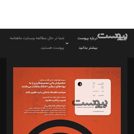
درباره پیوست
شما در حال مطالعه وبسایت ماهنامه
بیشتر بدانید
پیوست هستید.
صاحب امتیاز: موسسه پرسش (پویندگان راز ستاره شمال)
مدیر مسئول: محمدباقر اثنی‌عشری
سردبیر: مهرک محمودی
دبیر تحریریه: میثم قاسمی
د‌بیر ناداستان: سمانه سمیع
د‌بیر خدمت و تجارت: ابوالفضل رجبی
د‌بیر حقوق فناوری: حسام‌الدین ایپکچی
د‌بیر پیوست جهان: مینا پاکدل
د‌بیر تحریریه آنلاین: بابک نقاش