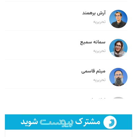
آرش برهمند
تحریریه
سمانه سمیع
تحریریه
میثم قاسمی
تحریریه
لیلا حنارود
تحریریه
فائزه فتحی رستمی