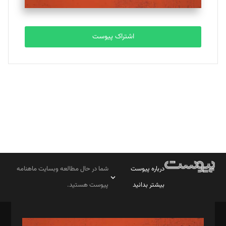
مصطفی مسجدی آرانی
تحریریه
اشتراک پیوست
بابک نقاش
تحریریه
درباره پیوست
شما در حال مطالعه وبسایت ماهنامه
بیشتر بدانید
پیوست هستید.
صاحب امتیاز: موسسه پرسش (پویندگان راز ستاره شمال)
مدیر مسئول: محمدباقر اثنی‌عشری