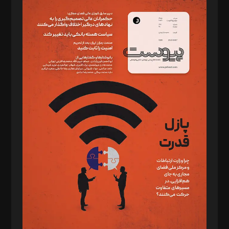
سردبیر: مهرک محمودی
دبیر تحریریه: میثم قاسمی
د‌بیر ناداستان: سمانه سمیع
د‌بیر خدمت و تجارت: ابوالفضل رجبی
د‌بیر حقوق فناوری: حسام‌الدین ایپکچی
د‌بیر پیوست جهان: مینا پاکدل
د‌بیر تحریریه آنلاین: بابک نقاش
تحریریه‌: مجتبی محمود‌ی، آرش برهمند، یسنا امان‌پور، سروش کرمیان،
مصطفی مسجدی آرانی، ابوالفضل رجبی، زهرا فکرانه، فائزه فتحی
رستمی،مصطفی باستان
ویرایش: نگار استاد‌‌آقا
طراح یونیفرم: مجید توکلی
فیلمبرداری و عکاسی: امیر شفیعی، مانی لطفی زاده
گرافیک و صفحه‌آرایی: سید‌سبحان‌علی ثابت
مد‌یر توسعه تجاری: کامبیز برید‌
امور مالی: شاپور رهبری، محمد‌ کاظمی‌نیا