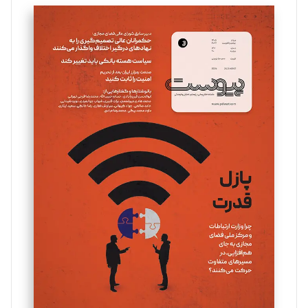
تحریریه
سروش کرمیان
تحریریه
مینا پاکدل
تحریریه
یسنا امان‌پور
تحریریه
ملینا جعفری
تحریریه