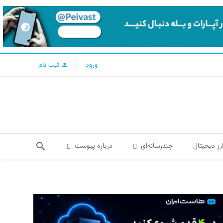
ورود
ثبت نام
رز دیجیتال
چندرسانه‌ای
درباره پیوست