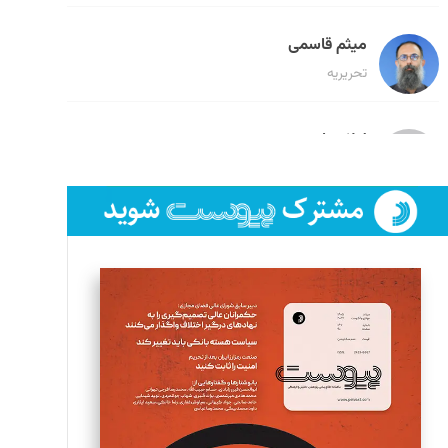
میثم قاسمی
تحریریه
لیلا حنارود
تحریریه
فائزه فتحی رستمی
تحریریه
سروش کرمیان
تحریریه
مینا پاکدل