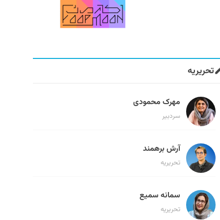
تحریریه
مهرک محمودی
سردبیر
آرش برهمند
تحریریه
سمانه سمیع
تحریریه