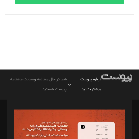
بابک نقاش
تحریریه
درباره پیوست
شما در حال مطالعه وبسایت ماهنامه
بیشتر بدانید
پیوست هستید.
صاحب امتیاز: موسسه پرسش (پویندگان راز ستاره شمال)
مدیر مسئول: محمدباقر اثنی‌عشری
سردبیر: مهرک محمودی
دبیر تحریریه: میثم قاسمی
د‌بیر ناداستان: سمانه سمیع