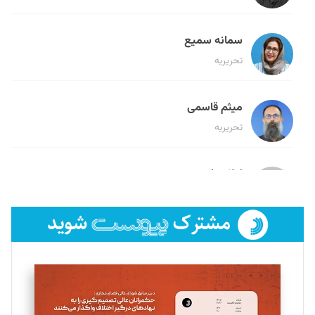
سمانه سمیع
تحریریه
میثم قاسمی
تحریریه
لیلا حنارود
تحریریه
فائزه فتحی رستمی
تحریریه
سروش کرمیان