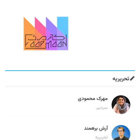
تحریریه
مهرک محمودی
سردبیر
آرش برهمند
تحریریه