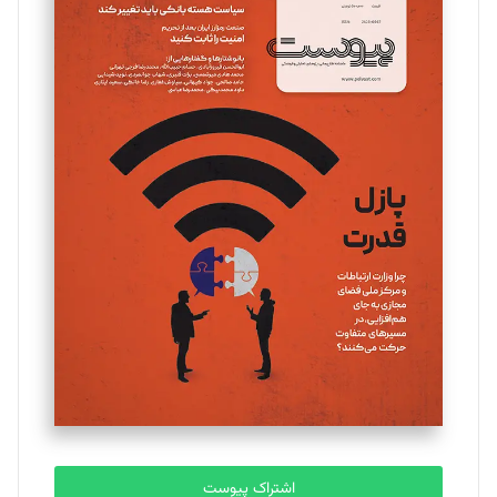
تحریریه
مینا پاکدل
تحریریه
یسنا امان‌پور
تحریریه
ملینا جعفری
تحریریه
مصطفی مسجدی آرانی
تحریریه
اشتراک پیوست