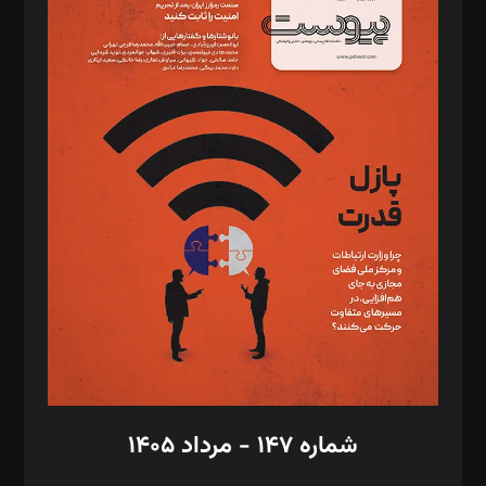
د‌بیر خدمت و تجارت: ابوالفضل رجبی
د‌بیر حقوق فناوری: حسام‌الدین ایپکچی
د‌بیر پیوست جهان: مینا پاکدل
د‌بیر تحریریه آنلاین: بابک نقاش
تحریریه‌: مجتبی محمود‌ی، آرش برهمند، یسنا امان‌پور، سروش کرمیان،
مصطفی مسجدی آرانی، ابوالفضل رجبی، زهرا فکرانه، فائزه فتحی
رستمی،مصطفی باستان
ویرایش: نگار استاد‌‌آقا
طراح یونیفرم: مجید توکلی
فیلمبرداری و عکاسی: امیر شفیعی، مانی لطفی زاده
گرافیک و صفحه‌آرایی: سید‌سبحان‌علی ثابت
مد‌یر توسعه تجاری: کامبیز برید‌
امور مالی: شاپور رهبری، محمد‌ کاظمی‌نیا
امور اد‌اری: راضیه محمود‌ی
شماره ۱۴۷ - مرداد ۱۴۰۵
مرکز تماس: ۰۲۱۴۲۸۲۴۰۰۰
آگهی و مشترکین: ۰۹۱۹۹۹۹۰۴۵۴