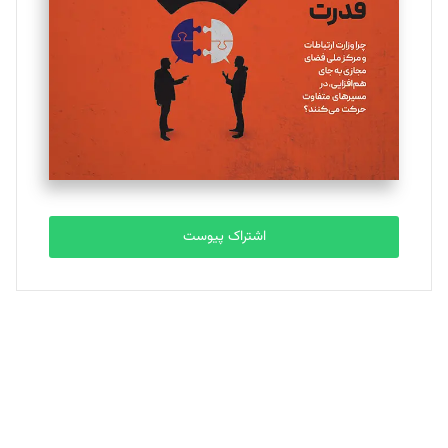
تحریریه
ملینا جعفری
تحریریه
مصطفی مسجدی آرانی
تحریریه
اشتراک پیوست
بابک نقاش
تحریریه