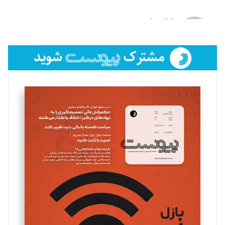
لیلا حنارود
تحریریه
فائزه فتحی رستمی
تحریریه
سروش کرمیان
تحریریه
مینا پاکدل
تحریریه
یسنا امان‌پور