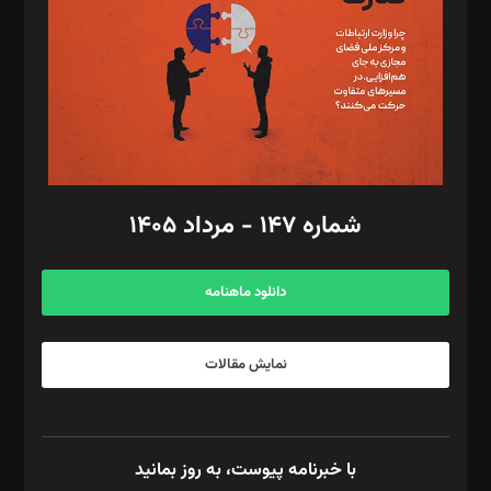
ویرایش: نگار استاد‌‌آقا
طراح یونیفرم: مجید توکلی
فیلمبرداری و عکاسی: امیر شفیعی، مانی لطفی زاده
گرافیک و صفحه‌آرایی: سید‌سبحان‌علی ثابت
مد‌یر توسعه تجاری: کامبیز برید‌
امور مالی: شاپور رهبری، محمد‌ کاظمی‌نیا
امور اد‌اری: راضیه محمود‌ی
شماره ۱۴۷ - مرداد ۱۴۰۵
مرکز تماس: ۰۲۱۴۲۸۲۴۰۰۰
آگهی و مشترکین: ۰۹۱۹۹۹۹۰۴۵۴
دانلود ماهنامه
نمایش مقالات
با خبرنامه پیوست، به روز بمانید