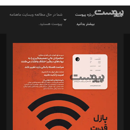
درباره پیوست
شما در حال مطالعه وبسایت ماهنامه
بیشتر بدانید
پیوست هستید.
صاحب امتیاز: موسسه پرسش (پویندگان راز ستاره شمال)
مدیر مسئول: محمدباقر اثنی‌عشری
سردبیر: مهرک محمودی
دبیر تحریریه: میثم قاسمی
د‌بیر ناداستان: سمانه سمیع
د‌بیر خدمت و تجارت: ابوالفضل رجبی
د‌بیر حقوق فناوری: حسام‌الدین ایپکچی
د‌بیر پیوست جهان: مینا پاکدل
د‌بیر تحریریه آنلاین: بابک نقاش
تحریریه‌: مجتبی محمود‌ی، آرش برهمند، یسنا امان‌پور، سروش کرمیان،
مصطفی مسجدی آرانی، ابوالفضل رجبی، زهرا فکرانه، فائزه فتحی
رستمی،مصطفی باستان