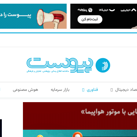
صاد دیجیتال
فناوری
بازار سرمایه
هوش مصنوعی
ا