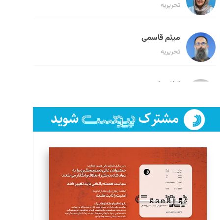
تحریریه
میثم قاسمی
تحریریه
لیلا حنارود
تحریریه
فائزه فتحی رستمی
تحریریه
سروش کرمیان
تحریریه