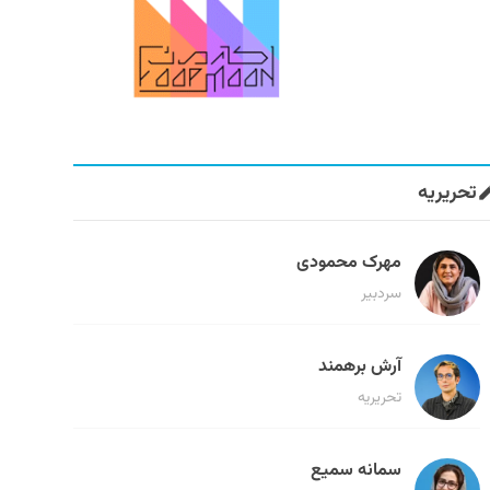
تحریریه
مهرک محمودی
سردبیر
آرش برهمند
تحریریه
سمانه سمیع