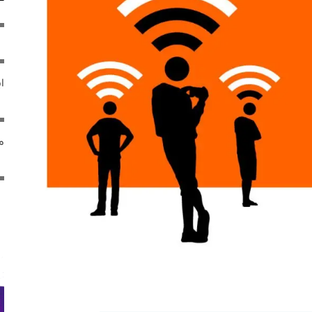
ایر
مص