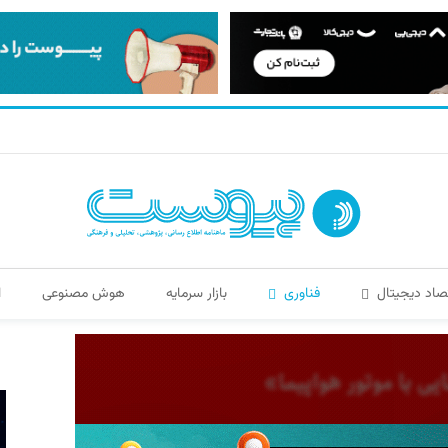
صاد دیجیتال
فناوری
بازار سرمایه
هوش مصنوعی
ا