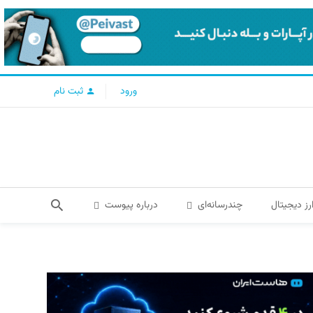
ورود
ثبت نام
رز دیجیتال
چندرسانه‌ای
درباره پیوست