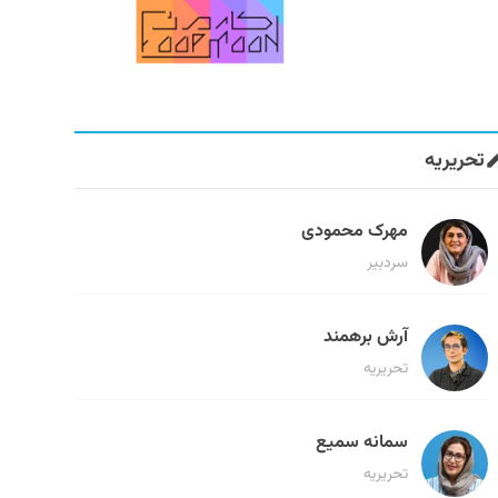
تحریریه
مهرک محمودی
سردبیر
آرش برهمند
تحریریه
سمانه سمیع
تحریریه