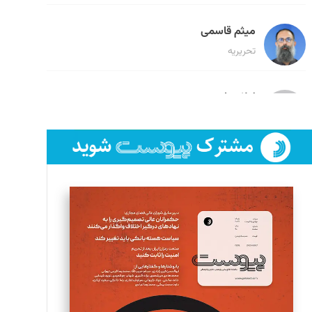
میثم قاسمی
تحریریه
لیلا حنارود
تحریریه
فائزه فتحی رستمی
تحریریه
سروش کرمیان
تحریریه
مینا پاکدل