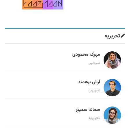
تحریریه
مهرک محمودی
سردبیر
آرش برهمند
تحریریه
سمانه سمیع
تحریریه