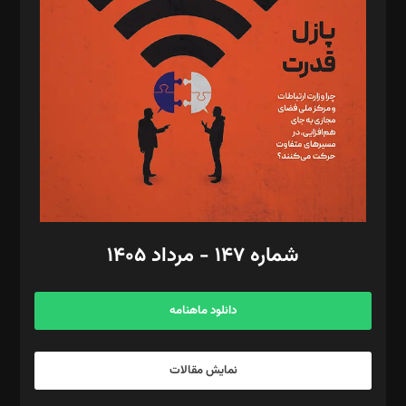
تحریریه‌: مجتبی محمود‌ی، آرش برهمند، یسنا امان‌پور، سروش کرمیان،
مصطفی مسجدی آرانی، ابوالفضل رجبی، زهرا فکرانه، فائزه فتحی
رستمی،مصطفی باستان
ویرایش: نگار استاد‌‌آقا
طراح یونیفرم: مجید توکلی
فیلمبرداری و عکاسی: امیر شفیعی، مانی لطفی زاده
گرافیک و صفحه‌آرایی: سید‌سبحان‌علی ثابت
مد‌یر توسعه تجاری: کامبیز برید‌
امور مالی: شاپور رهبری، محمد‌ کاظمی‌نیا
امور اد‌اری: راضیه محمود‌ی
شماره ۱۴۷ - مرداد ۱۴۰۵
مرکز تماس: ۰۲۱۴۲۸۲۴۰۰۰
آگهی و مشترکین: ۰۹۱۹۹۹۹۰۴۵۴
دانلود ماهنامه
نمایش مقالات