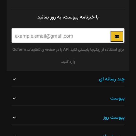
با خبرنامه پیوست، به روز بمانید
برای استفاده از ریکپچا بایستی کلید API را در صفحه ی تنظیمات Quform
وارد کنید.
این
چند رسانه ای
قسمت
پیوست
نباید
خالی
پیوست روز
رها
شود.