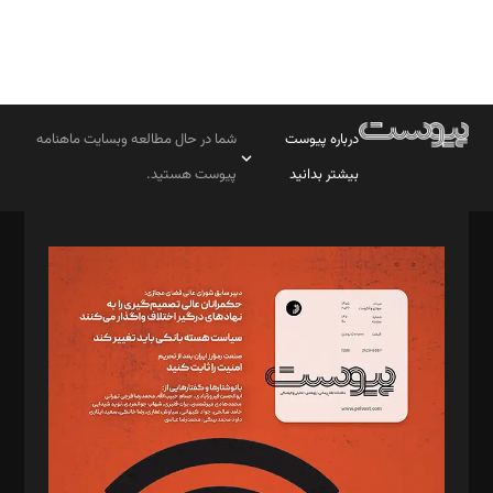
درباره پیوست
شما در حال مطالعه وبسایت ماهنامه
بیشتر بدانید
پیوست هستید.
صاحب امتیاز: موسسه پرسش (پویندگان راز ستاره شمال)
مدیر مسئول: محمدباقر اثنی‌عشری
سردبیر: مهرک محمودی
دبیر تحریریه: میثم قاسمی
د‌بیر ناداستان: سمانه سمیع
د‌بیر خدمت و تجارت: ابوالفضل رجبی
د‌بیر حقوق فناوری: حسام‌الدین ایپکچی
د‌بیر پیوست جهان: مینا پاکدل
د‌بیر تحریریه آنلاین: بابک نقاش