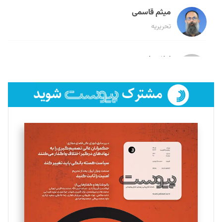
میثم قاسمی
تحریریه
لیلا حنارود
تحریریه
فائزه فتحی رستمی
تحریریه
سروش کرمیان
تحریریه
مینا پاکدل
تحریریه