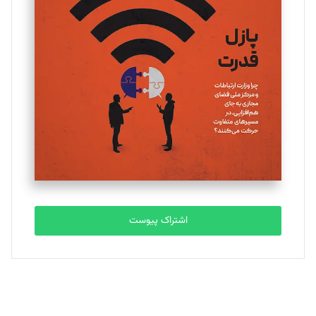
یسنا امان‌پور
تحریریه
ملینا جعفری
تحریریه
مصطفی مسجدی آرانی
تحریریه
اشتراک پیوست
بابک نقاش
تحریریه