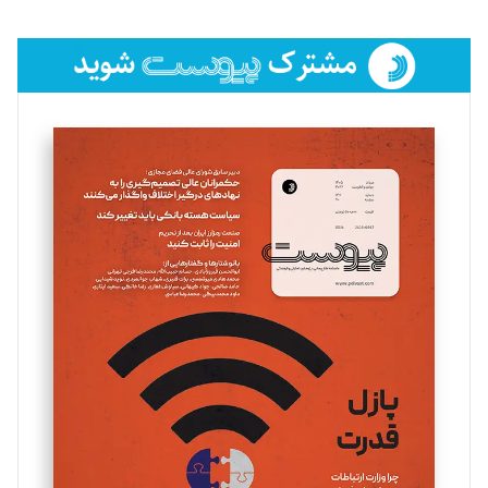
تحریریه
فائزه فتحی رستمی
تحریریه
سروش کرمیان
تحریریه
مینا پاکدل
تحریریه
یسنا امان‌پور
تحریریه