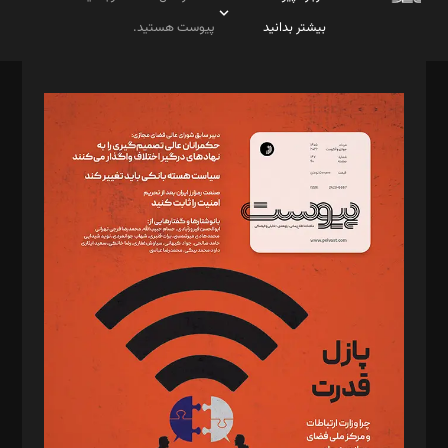
بیشتر بدانید
پیوست هستید.
صاحب امتیاز: موسسه پرسش (پویندگان راز ستاره شمال)
مدیر مسئول: محمدباقر اثنی‌عشری
سردبیر: مهرک محمودی
دبیر تحریریه: میثم قاسمی
د‌بیر ناداستان: سمانه سمیع
د‌بیر خدمت و تجارت: ابوالفضل رجبی
د‌بیر حقوق فناوری: حسام‌الدین ایپکچی
د‌بیر پیوست جهان: مینا پاکدل
د‌بیر تحریریه آنلاین: بابک نقاش
تحریریه‌: مجتبی محمود‌ی، آرش برهمند، یسنا امان‌پور، سروش کرمیان،
مصطفی مسجدی آرانی، ابوالفضل رجبی، زهرا فکرانه، فائزه فتحی
رستمی،مصطفی باستان
ویرایش: نگار استاد‌‌آقا
طراح یونیفرم: مجید توکلی