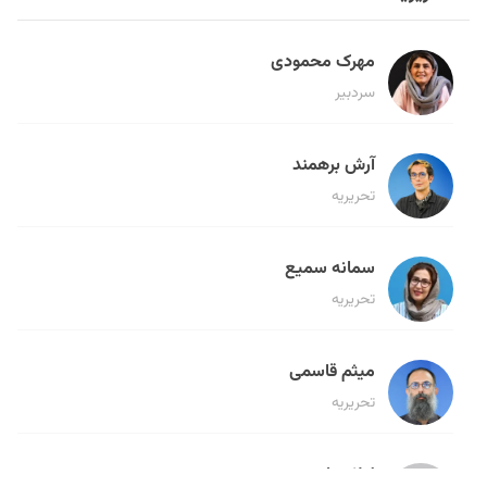
مهرک محمودی
سردبیر
آرش برهمند
تحریریه
سمانه سمیع
تحریریه
میثم قاسمی
تحریریه
لیلا حنارود