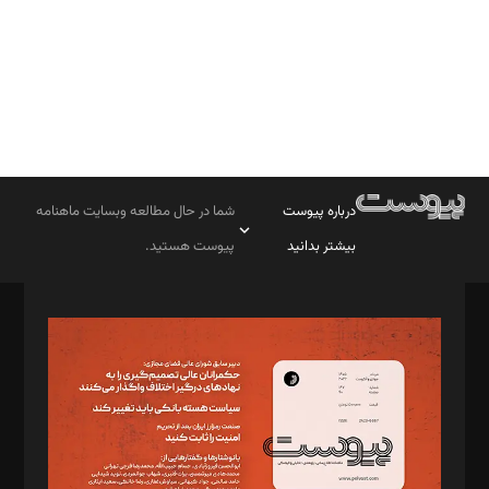
درباره پیوست
شما در حال مطالعه وبسایت ماهنامه
بیشتر بدانید
پیوست هستید.
صاحب امتیاز: موسسه پرسش (پویندگان راز ستاره شمال)
مدیر مسئول: محمدباقر اثنی‌عشری
سردبیر: مهرک محمودی
دبیر تحریریه: میثم قاسمی
د‌بیر ناداستان: سمانه سمیع
د‌بیر خدمت و تجارت: ابوالفضل رجبی
د‌بیر حقوق فناوری: حسام‌الدین ایپکچی