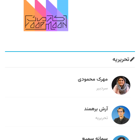
تحریریه
مهرک محمودی
سردبیر
آرش برهمند
تحریریه
سمانه سمیع