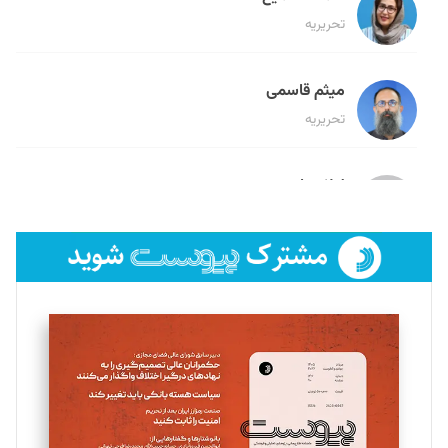
تحریریه
میثم قاسمی
تحریریه
لیلا حنارود
تحریریه
فائزه فتحی رستمی
تحریریه
سروش کرمیان
تحریریه