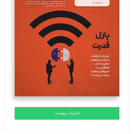
مینا پاکدل
تحریریه
یسنا امان‌پور
تحریریه
ملینا جعفری
تحریریه
مصطفی مسجدی آرانی
تحریریه
اشتراک پیوست
بابک نقاش
تحریریه