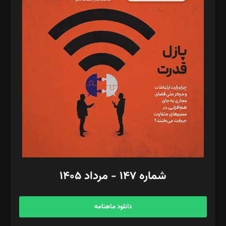
د‌بیر پیوست جهان: مینا پاکدل
د‌بیر تحریریه آنلاین: بابک نقاش
تحریریه‌: مجتبی محمود‌ی، آرش برهمند، یسنا امان‌پور، سروش کرمیان،
مصطفی مسجدی آرانی، ابوالفضل رجبی، زهرا فکرانه، فائزه فتحی
رستمی،مصطفی باستان
ویرایش: نگار استاد‌‌آقا
طراح یونیفرم: مجید توکلی
فیلمبرداری و عکاسی: امیر شفیعی، مانی لطفی زاده
گرافیک و صفحه‌آرایی: سید‌سبحان‌علی ثابت
مد‌یر توسعه تجاری: کامبیز برید‌
امور مالی: شاپور رهبری، محمد‌ کاظمی‌نیا
امور اد‌اری: راضیه محمود‌ی
شماره ۱۴۷ - مرداد ۱۴۰۵
مرکز تماس: ۰۲۱۴۲۸۲۴۰۰۰
آگهی و مشترکین: ۰۹۱۹۹۹۹۰۴۵۴
دانلود ماهنامه