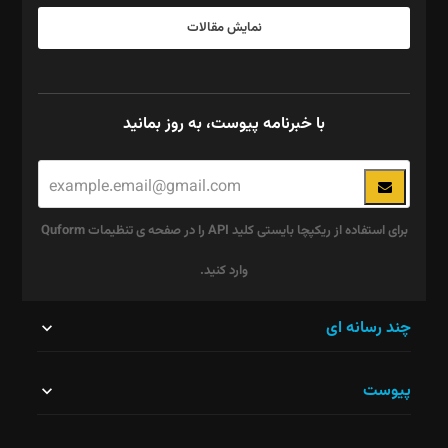
نمایش مقالات
با خبرنامه پیوست، به روز بمانید
برای استفاده از ریکپچا بایستی کلید API را در صفحه ی تنظیمات Quform
وارد کنید.
این
چند رسانه ای
قسمت
پیوست
نباید
خالی