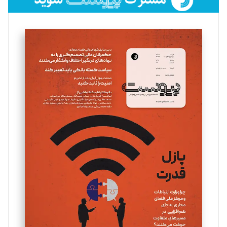
فائزه فتحی رستمی
تحریریه
سروش کرمیان
تحریریه
مینا پاکدل
تحریریه
یسنا امان‌پور
تحریریه
ملینا جعفری
تحریریه