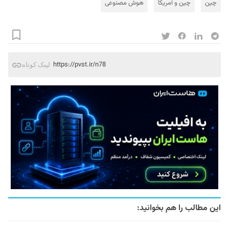
چین
چین و آمریکا
هوش مصنوعی
https://pvst.ir/n78
لینک کوتاه
این مطالب را هم بخوانید: