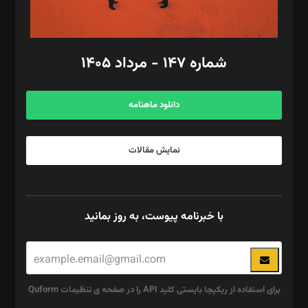
مد‌یر توسعه تجاری: کامبیز برید‌
امور مالی: شاپور رهبری، محمد‌ کاظمی‌نیا
امور اد‌اری: راضیه محمود‌ی
شماره ۱۴۷ - مرداد ۱۴۰۵
مرکز تماس: ۰۲۱۴۲۸۲۴۰۰۰
آگهی و مشترکین: ۰۹۱۹۹۹۹۰۴۵۴
دانلود ماهنامه
نمایش مقالات
با خبرنامه پیوست، به روز بمانید
برای استفاده از ریکپچا بایستی کلید API را در صفحه ی تنظیمات Quform