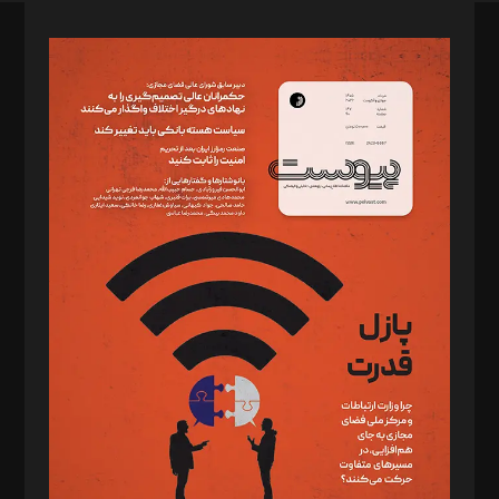
صاحب امتیاز: موسسه پرسش (پویندگان راز ستاره شمال)
مدیر مسئول: محمدباقر اثنی‌عشری
سردبیر: مهرک محمودی
دبیر تحریریه: میثم قاسمی
د‌بیر ناداستان: سمانه سمیع
د‌بیر خدمت و تجارت: ابوالفضل رجبی
د‌بیر حقوق فناوری: حسام‌الدین ایپکچی
د‌بیر پیوست جهان: مینا پاکدل
د‌بیر تحریریه آنلاین: بابک نقاش
تحریریه‌: مجتبی محمود‌ی، آرش برهمند، یسنا امان‌پور، سروش کرمیان،
مصطفی مسجدی آرانی، ابوالفضل رجبی، زهرا فکرانه، فائزه فتحی
رستمی،مصطفی باستان
ویرایش: نگار استاد‌‌آقا
طراح یونیفرم: مجید توکلی
فیلمبرداری و عکاسی: امیر شفیعی، مانی لطفی زاده
گرافیک و صفحه‌آرایی: سید‌سبحان‌علی ثابت