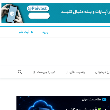
ورود
ثبت نام
رز دیجیتال
چندرسانه‌ای
درباره پیوست