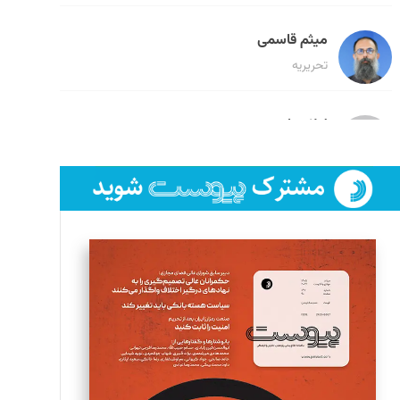
میثم قاسمی
تحریریه
لیلا حنارود
تحریریه
فائزه فتحی رستمی
تحریریه
سروش کرمیان
تحریریه
مینا پاکدل