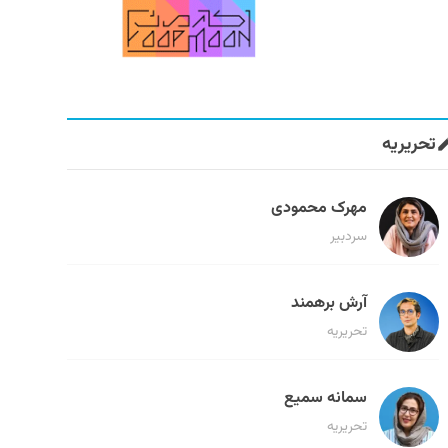
تحریریه
مهرک محمودی
سردبیر
آرش برهمند
تحریریه
سمانه سمیع
تحریریه