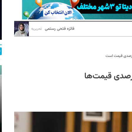
فائزه فتحی رستمی
تحریریه