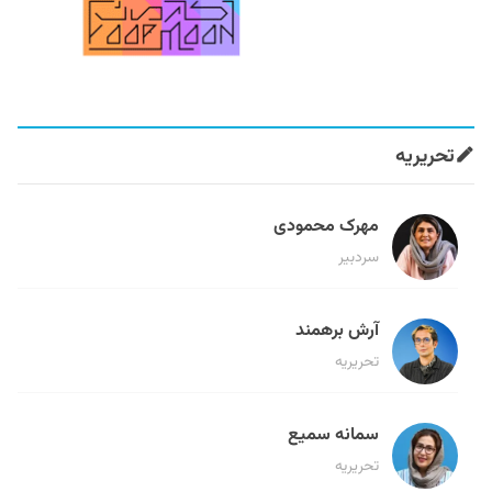
تحریریه
مهرک محمودی
سردبیر
آرش برهمند
تحریریه
سمانه سمیع
تحریریه