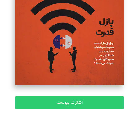
تحریریه
یسنا امان‌پور
تحریریه
ملینا جعفری
تحریریه
مصطفی مسجدی آرانی
تحریریه
اشتراک پیوست
بابک نقاش
تحریریه