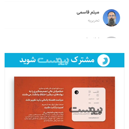
میثم قاسمی
تحریریه
لیلا حنارود
تحریریه
فائزه فتحی رستمی
تحریریه
سروش کرمیان
تحریریه
مینا پاکدل