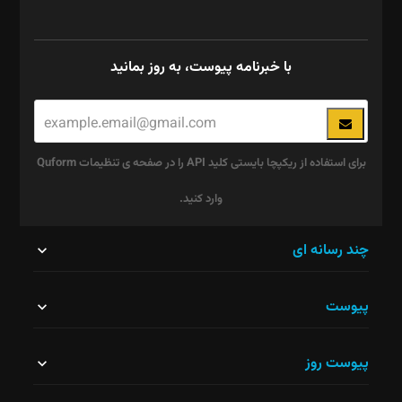
با خبرنامه پیوست، به روز بمانید
برای استفاده از ریکپچا بایستی کلید API را در صفحه ی تنظیمات Quform
وارد کنید.
این
چند رسانه ای
قسمت
پیوست
نباید
خالی
پیوست روز
رها