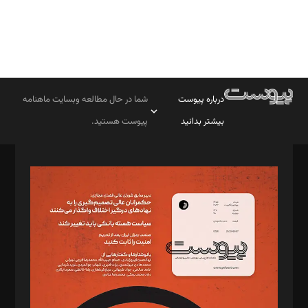
درباره پیوست
شما در حال مطالعه وبسایت ماهنامه
بیشتر بدانید
پیوست هستید.
صاحب امتیاز: موسسه پرسش (پویندگان راز ستاره شمال)
مدیر مسئول: محمدباقر اثنی‌عشری
سردبیر: مهرک محمودی
دبیر تحریریه: میثم قاسمی
د‌بیر ناداستان: سمانه سمیع
د‌بیر خدمت و تجارت: ابوالفضل رجبی
د‌بیر حقوق فناوری: حسام‌الدین ایپکچی
د‌بیر پیوست جهان: مینا پاکدل
د‌بیر تحریریه آنلاین: بابک نقاش