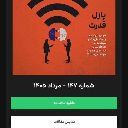
تحریریه‌: مجتبی محمود‌ی، آرش برهمند، یسنا امان‌پور، سروش کرمیان،
مصطفی مسجدی آرانی، ابوالفضل رجبی، زهرا فکرانه، فائزه فتحی
رستمی،مصطفی باستان
ویرایش: نگار استاد‌‌آقا
طراح یونیفرم: مجید توکلی
فیلمبرداری و عکاسی: امیر شفیعی، مانی لطفی زاده
گرافیک و صفحه‌آرایی: سید‌سبحان‌علی ثابت
مد‌یر توسعه تجاری: کامبیز برید‌
امور مالی: شاپور رهبری، محمد‌ کاظمی‌نیا
امور اد‌اری: راضیه محمود‌ی
شماره ۱۴۷ - مرداد ۱۴۰۵
مرکز تماس: ۰۲۱۴۲۸۲۴۰۰۰
آگهی و مشترکین: ۰۹۱۹۹۹۹۰۴۵۴
دانلود ماهنامه
نمایش مقالات