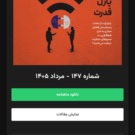
مصطفی مسجدی آرانی، ابوالفضل رجبی، زهرا فکرانه، فائزه فتحی
رستمی،مصطفی باستان
ویرایش: نگار استاد‌‌آقا
طراح یونیفرم: مجید توکلی
فیلمبرداری و عکاسی: امیر شفیعی، مانی لطفی زاده
گرافیک و صفحه‌آرایی: سید‌سبحان‌علی ثابت
مد‌یر توسعه تجاری: کامبیز برید‌
امور مالی: شاپور رهبری، محمد‌ کاظمی‌نیا
امور اد‌اری: راضیه محمود‌ی
شماره ۱۴۷ - مرداد ۱۴۰۵
مرکز تماس: ۰۲۱۴۲۸۲۴۰۰۰
آگهی و مشترکین: ۰۹۱۹۹۹۹۰۴۵۴
دانلود ماهنامه
نمایش مقالات