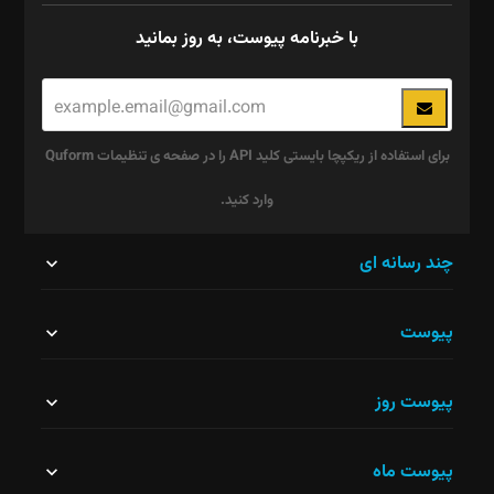
با خبرنامه پیوست، به روز بمانید
برای استفاده از ریکپچا بایستی کلید API را در صفحه ی تنظیمات Quform
وارد کنید.
این
چند رسانه ای
قسمت
پیوست
نباید
خالی
پیوست روز
رها
شود.
پیوست ماه