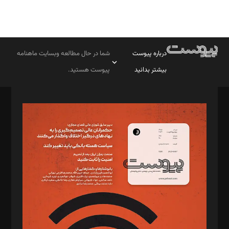
درباره پیوست
شما در حال مطالعه وبسایت ماهنامه
بیشتر بدانید
پیوست هستید.
صاحب امتیاز: موسسه پرسش (پویندگان راز ستاره شمال)
مدیر مسئول: محمدباقر اثنی‌عشری
سردبیر: مهرک محمودی
دبیر تحریریه: میثم قاسمی
د‌بیر ناداستان: سمانه سمیع
د‌بیر خدمت و تجارت: ابوالفضل رجبی
د‌بیر حقوق فناوری: حسام‌الدین ایپکچی
د‌بیر پیوست جهان: مینا پاکدل
د‌بیر تحریریه آنلاین: بابک نقاش
تحریریه‌: مجتبی محمود‌ی، آرش برهمند، یسنا امان‌پور، سروش کرمیان،