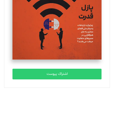
یسنا امان‌پور
تحریریه
ملینا جعفری
تحریریه
مصطفی مسجدی آرانی
تحریریه
اشتراک پیوست
بابک نقاش
تحریریه