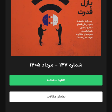
مصطفی مسجدی آرانی، ابوالفضل رجبی، زهرا فکرانه، فائزه فتحی
رستمی،مصطفی باستان
ویرایش: نگار استاد‌‌آقا
طراح یونیفرم: مجید توکلی
فیلمبرداری و عکاسی: امیر شفیعی، مانی لطفی زاده
گرافیک و صفحه‌آرایی: سید‌سبحان‌علی ثابت
مد‌یر توسعه تجاری: کامبیز برید‌
امور مالی: شاپور رهبری، محمد‌ کاظمی‌نیا
امور اد‌اری: راضیه محمود‌ی
شماره ۱۴۷ - مرداد ۱۴۰۵
مرکز تماس: ۰۲۱۴۲۸۲۴۰۰۰
آگهی و مشترکین: ۰۹۱۹۹۹۹۰۴۵۴
دانلود ماهنامه
نمایش مقالات