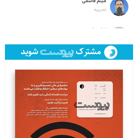
میثم قاسمی
تحریریه
لیلا حنارود
تحریریه
فائزه فتحی رستمی
تحریریه
سروش کرمیان
تحریریه
مینا پاکدل
تحریریه