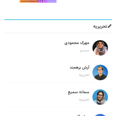
تحریریه
مهرک محمودی
سردبیر
آرش برهمند
تحریریه
سمانه سمیع
تحریریه