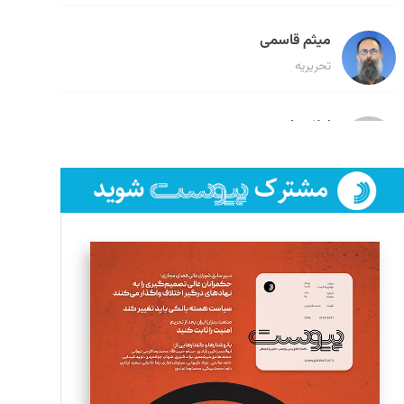
میثم قاسمی
تحریریه
لیلا حنارود
تحریریه
فائزه فتحی رستمی
تحریریه
سروش کرمیان
تحریریه
مینا پاکدل