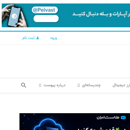
ورود
ثبت نام
رز دیجیتال
چندرسانه‌ای
درباره پیوست