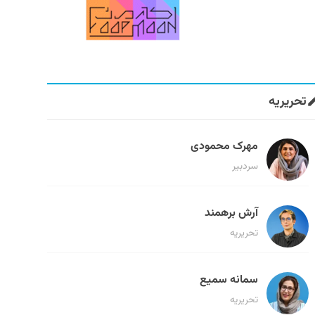
تحریریه
مهرک محمودی
سردبیر
آرش برهمند
تحریریه
سمانه سمیع
تحریریه