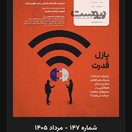
د‌بیر ناداستان: سمانه سمیع
د‌بیر خدمت و تجارت: ابوالفضل رجبی
د‌بیر حقوق فناوری: حسام‌الدین ایپکچی
د‌بیر پیوست جهان: مینا پاکدل
د‌بیر تحریریه آنلاین: بابک نقاش
تحریریه‌: مجتبی محمود‌ی، آرش برهمند، یسنا امان‌پور، سروش کرمیان،
مصطفی مسجدی آرانی، ابوالفضل رجبی، زهرا فکرانه، فائزه فتحی
رستمی،مصطفی باستان
ویرایش: نگار استاد‌‌آقا
طراح یونیفرم: مجید توکلی
فیلمبرداری و عکاسی: امیر شفیعی، مانی لطفی زاده
گرافیک و صفحه‌آرایی: سید‌سبحان‌علی ثابت
مد‌یر توسعه تجاری: کامبیز برید‌
امور مالی: شاپور رهبری، محمد‌ کاظمی‌نیا
امور اد‌اری: راضیه محمود‌ی
شماره ۱۴۷ - مرداد ۱۴۰۵
مرکز تماس: ۰۲۱۴۲۸۲۴۰۰۰