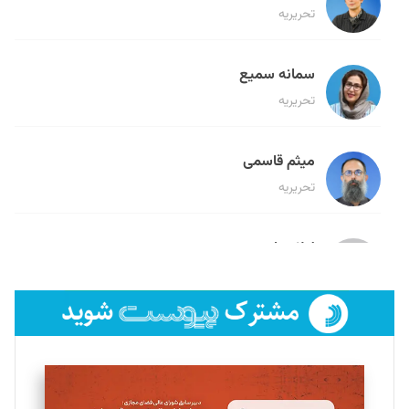
تحریریه
سمانه سمیع
تحریریه
میثم قاسمی
تحریریه
لیلا حنارود
تحریریه
فائزه فتحی رستمی
تحریریه