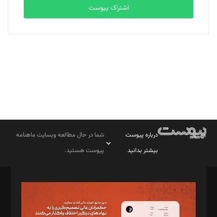
اشتراک پیوست
بابک نقاش
تحریریه
درباره پیوست
شما در حال مطالعه وبسایت ماهنامه
بیشتر بدانید
پیوست هستید.
صاحب امتیاز: موسسه پرسش (پویندگان راز ستاره شمال)
مدیر مسئول: محمدباقر اثنی‌عشری
سردبیر: مهرک محمودی
دبیر تحریریه: میثم قاسمی