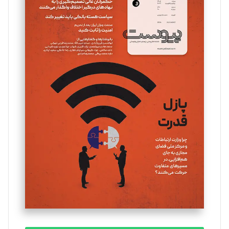
سروش کرمیان
تحریریه
مینا پاکدل
تحریریه
یسنا امان‌پور
تحریریه
ملینا جعفری
تحریریه
مصطفی مسجدی آرانی
تحریریه