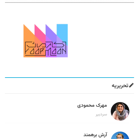
تحریریه
مهرک محمودی
سردبیر
آرش برهمند