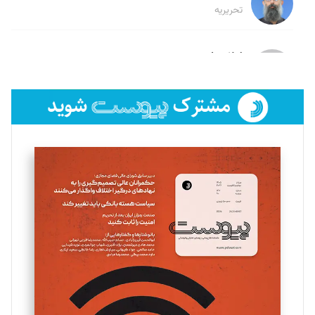
تحریریه
لیلا حنارود
تحریریه
فائزه فتحی رستمی
تحریریه
سروش کرمیان
تحریریه
مینا پاکدل
تحریریه