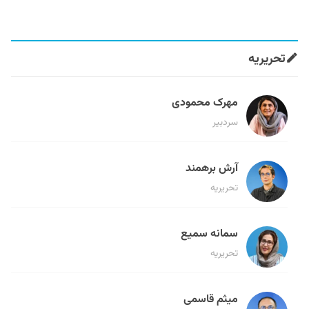
تحریریه
مهرک محمودی
سردبیر
آرش برهمند
تحریریه
سمانه سمیع
تحریریه
میثم قاسمی