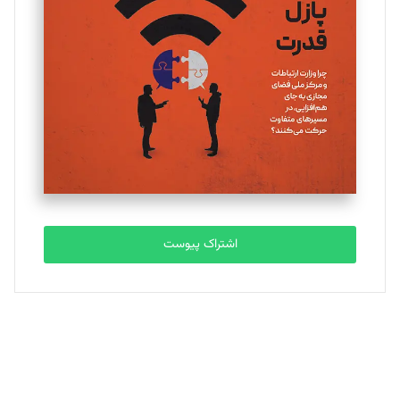
یسنا امان‌پور
تحریریه
ملینا جعفری
تحریریه
مصطفی مسجدی آرانی
تحریریه
اشتراک پیوست
بابک نقاش
تحریریه