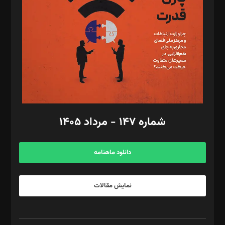
رستمی،مصطفی باستان
ویرایش: نگار استاد‌‌آقا
طراح یونیفرم: مجید توکلی
فیلمبرداری و عکاسی: امیر شفیعی، مانی لطفی زاده
گرافیک و صفحه‌آرایی: سید‌سبحان‌علی ثابت
مد‌یر توسعه تجاری: کامبیز برید‌
امور مالی: شاپور رهبری، محمد‌ کاظمی‌نیا
امور اد‌اری: راضیه محمود‌ی
شماره ۱۴۷ - مرداد ۱۴۰۵
مرکز تماس: ۰۲۱۴۲۸۲۴۰۰۰
آگهی و مشترکین: ۰۹۱۹۹۹۹۰۴۵۴
دانلود ماهنامه
نمایش مقالات