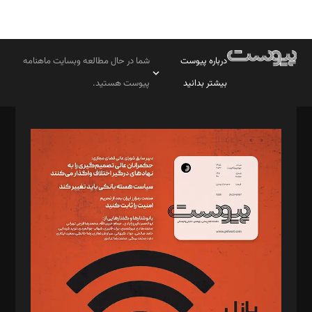
درباره پیوست
شما در حال مطالعه وبسایت ماهنامه
بیشتر بدانید
پیوست هستید.
صاحب امتیاز: موسسه پرسش (پویندگان راز ستاره شمال)
مدیر مسئول: محمدباقر اثنی‌عشری
سردبیر: مهرک محمودی
دبیر تحریریه: میثم قاسمی
د‌بیر ناداستان: سمانه سمیع
د‌بیر خدمت و تجارت: ابوالفضل رجبی
د‌بیر حقوق فناوری: حسام‌الدین ایپکچی
د‌بیر پیوست جهان: مینا پاکدل
د‌بیر تحریریه آنلاین: بابک نقاش
تحریریه‌: مجتبی محمود‌ی، آرش برهمند، یسنا امان‌پور، سروش کرمیان،
مصطفی مسجدی آرانی، ابوالفضل رجبی، زهرا فکرانه، فائزه فتحی