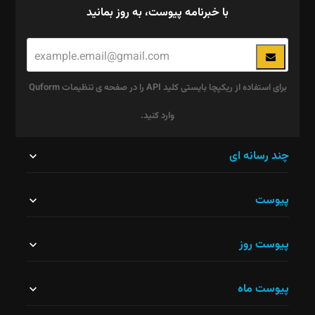
با خبرنامه پیوست، به روز بمانید
برای استفاده از ریکپچا بایستی کلید API را در صفحه ی تنظیمات Quform
وارد کنید.
این
چند رسانه ای
قسمت
پیوست
نباید
خالی
پیوست روز
رها
شود.
پیوست ماه