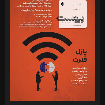
دبیر تحریریه: میثم قاسمی
د‌بیر ناداستان: سمانه سمیع
د‌بیر خدمت و تجارت: ابوالفضل رجبی
د‌بیر حقوق فناوری: حسام‌الدین ایپکچی
د‌بیر پیوست جهان: مینا پاکدل
د‌بیر تحریریه آنلاین: بابک نقاش
تحریریه‌: مجتبی محمود‌ی، آرش برهمند، یسنا امان‌پور، سروش کرمیان،
مصطفی مسجدی آرانی، ابوالفضل رجبی، زهرا فکرانه، فائزه فتحی
رستمی،مصطفی باستان
ویرایش: نگار استاد‌‌آقا
طراح یونیفرم: مجید توکلی
فیلمبرداری و عکاسی: امیر شفیعی، مانی لطفی زاده
گرافیک و صفحه‌آرایی: سید‌سبحان‌علی ثابت
مد‌یر توسعه تجاری: کامبیز برید‌
امور مالی: شاپور رهبری، محمد‌ کاظمی‌نیا
امور اد‌اری: راضیه محمود‌ی