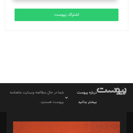
تحریریه
اشتراک پیوست
بابک نقاش
تحریریه
درباره پیوست
شما در حال مطالعه وبسایت ماهنامه
بیشتر بدانید
پیوست هستید.
صاحب امتیاز: موسسه پرسش (پویندگان راز ستاره شمال)
مدیر مسئول: محمدباقر اثنی‌عشری
سردبیر: مهرک محمودی