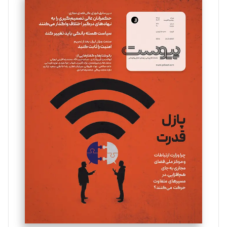
سروش کرمیان
تحریریه
مینا پاکدل
تحریریه
یسنا امان‌پور
تحریریه
ملینا جعفری
تحریریه
مصطفی مسجدی آرانی