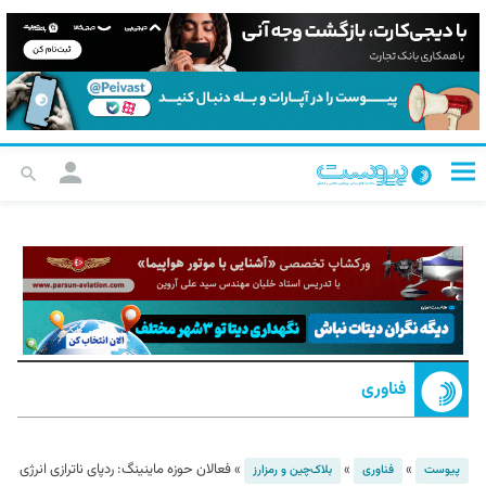
فناوری
»
»
»
فعالان حوزه ماینینگ: ردپای ناترازی انرژی
پیوست
فناوری
بلاک‌چین و رمزارز