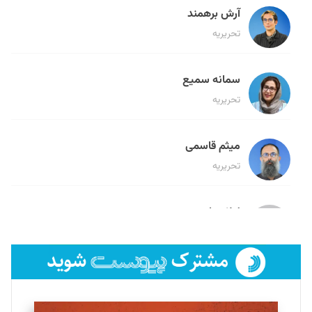
آرش برهمند
تحریریه
سمانه سمیع
تحریریه
میثم قاسمی
تحریریه
لیلا حنارود
تحریریه
فائزه فتحی رستمی
تحریریه