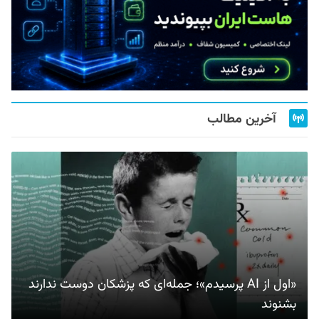
آخرین مطالب
«اول از AI پرسیدم»؛ جمله‌ای که پزشکان دوست ندارند
بشنوند