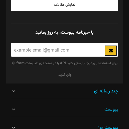
نمایش مقالات
با خبرنامه پیوست، به روز بمانید
برای استفاده از ریکپچا بایستی کلید API را در صفحه ی تنظیمات Quform
وارد کنید.
این
چند رسانه ای
قسمت
پیوست
نباید
خالی
پیوست روز