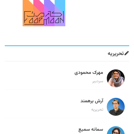
تحریریه
مهرک محمودی
سردبیر
آرش برهمند
تحریریه
سمانه سمیع