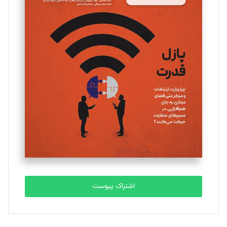
مینا پاکدل
تحریریه
یسنا امان‌پور
تحریریه
ملینا جعفری
تحریریه
مصطفی مسجدی آرانی
تحریریه
اشتراک پیوست
بابک نقاش
تحریریه