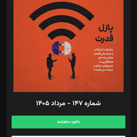
د‌بیر پیوست جهان: مینا پاکدل
د‌بیر تحریریه آنلاین: بابک نقاش
تحریریه‌: مجتبی محمود‌ی، آرش برهمند، یسنا امان‌پور، سروش کرمیان،
مصطفی مسجدی آرانی، ابوالفضل رجبی، زهرا فکرانه، فائزه فتحی
رستمی،مصطفی باستان
ویرایش: نگار استاد‌‌آقا
طراح یونیفرم: مجید توکلی
فیلمبرداری و عکاسی: امیر شفیعی، مانی لطفی زاده
گرافیک و صفحه‌آرایی: سید‌سبحان‌علی ثابت
مد‌یر توسعه تجاری: کامبیز برید‌
امور مالی: شاپور رهبری، محمد‌ کاظمی‌نیا
امور اد‌اری: راضیه محمود‌ی
شماره ۱۴۷ - مرداد ۱۴۰۵
مرکز تماس: ۰۲۱۴۲۸۲۴۰۰۰
آگهی و مشترکین: ۰۹۱۹۹۹۹۰۴۵۴
دانلود ماهنامه