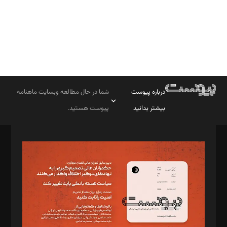
درباره پیوست
شما در حال مطالعه وبسایت ماهنامه
بیشتر بدانید
پیوست هستید.
صاحب امتیاز: موسسه پرسش (پویندگان راز ستاره شمال)
مدیر مسئول: محمدباقر اثنی‌عشری
سردبیر: مهرک محمودی
دبیر تحریریه: میثم قاسمی
د‌بیر ناداستان: سمانه سمیع
د‌بیر خدمت و تجارت: ابوالفضل رجبی
د‌بیر حقوق فناوری: حسام‌الدین ایپکچی