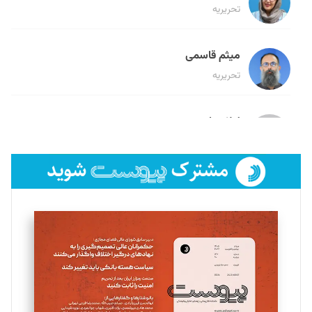
تحریریه
میثم قاسمی
تحریریه
لیلا حنارود
تحریریه
فائزه فتحی رستمی
تحریریه
سروش کرمیان
تحریریه