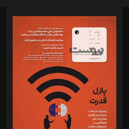
صاحب امتیاز: موسسه پرسش (پویندگان راز ستاره شمال)
مدیر مسئول: محمدباقر اثنی‌عشری
سردبیر: مهرک محمودی
دبیر تحریریه: میثم قاسمی
د‌بیر ناداستان: سمانه سمیع
د‌بیر خدمت و تجارت: ابوالفضل رجبی
د‌بیر حقوق فناوری: حسام‌الدین ایپکچی
د‌بیر پیوست جهان: مینا پاکدل
د‌بیر تحریریه آنلاین: بابک نقاش
تحریریه‌: مجتبی محمود‌ی، آرش برهمند، یسنا امان‌پور، سروش کرمیان،
مصطفی مسجدی آرانی، ابوالفضل رجبی، زهرا فکرانه، فائزه فتحی
رستمی،مصطفی باستان
ویرایش: نگار استاد‌‌آقا
طراح یونیفرم: مجید توکلی
فیلمبرداری و عکاسی: امیر شفیعی، مانی لطفی زاده