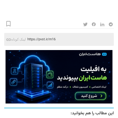
https://pvst.ir/m16
لینک کوتاه
این مطالب را هم بخوانید: