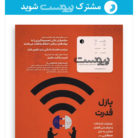
فائزه فتحی رستمی
تحریریه
سروش کرمیان
تحریریه
مینا پاکدل
تحریریه
یسنا امان‌پور
تحریریه
ملینا جعفری