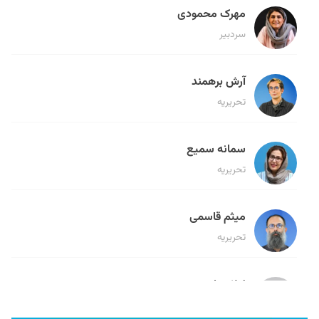
مهرک محمودی
سردبیر
آرش برهمند
تحریریه
سمانه سمیع
تحریریه
میثم قاسمی
تحریریه
لیلا حنارود
تحریریه