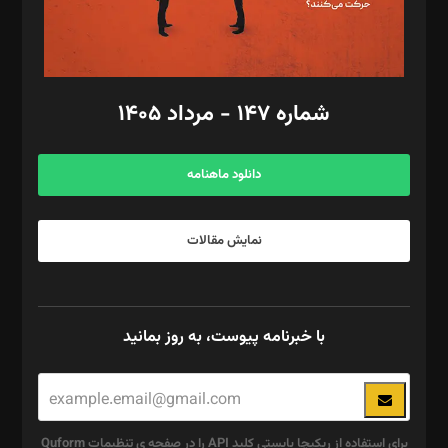
گرافیک و صفحه‌آرایی: سید‌سبحان‌علی ثابت
مد‌یر توسعه تجاری: کامبیز برید‌
امور مالی: شاپور رهبری، محمد‌ کاظمی‌نیا
امور اد‌اری: راضیه محمود‌ی
شماره ۱۴۷ - مرداد ۱۴۰۵
مرکز تماس: ۰۲۱۴۲۸۲۴۰۰۰
آگهی و مشترکین: ۰۹۱۹۹۹۹۰۴۵۴
دانلود ماهنامه
نمایش مقالات
با خبرنامه پیوست، به روز بمانید
برای استفاده از ریکپچا بایستی کلید API را در صفحه ی تنظیمات Quform