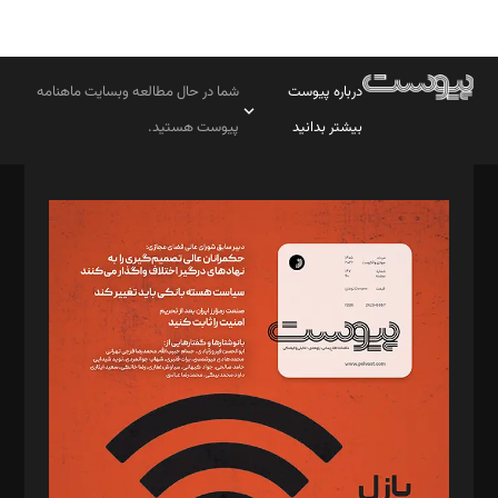
درباره پیوست
شما در حال مطالعه وبسایت ماهنامه
بیشتر بدانید
پیوست هستید.
صاحب امتیاز: موسسه پرسش (پویندگان راز ستاره شمال)
مدیر مسئول: محمدباقر اثنی‌عشری
سردبیر: مهرک محمودی
دبیر تحریریه: میثم قاسمی
د‌بیر ناداستان: سمانه سمیع
د‌بیر خدمت و تجارت: ابوالفضل رجبی
د‌بیر حقوق فناوری: حسام‌الدین ایپکچی
د‌بیر پیوست جهان: مینا پاکدل
د‌بیر تحریریه آنلاین: بابک نقاش
تحریریه‌: مجتبی محمود‌ی، آرش برهمند، یسنا امان‌پور، سروش کرمیان،
مصطفی مسجدی آرانی، ابوالفضل رجبی، زهرا فکرانه، فائزه فتحی