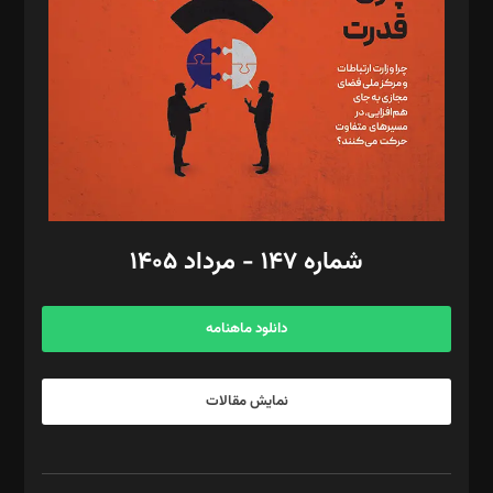
رستمی،مصطفی باستان
ویرایش: نگار استاد‌‌آقا
طراح یونیفرم: مجید توکلی
فیلمبرداری و عکاسی: امیر شفیعی، مانی لطفی زاده
گرافیک و صفحه‌آرایی: سید‌سبحان‌علی ثابت
مد‌یر توسعه تجاری: کامبیز برید‌
امور مالی: شاپور رهبری، محمد‌ کاظمی‌نیا
امور اد‌اری: راضیه محمود‌ی
شماره ۱۴۷ - مرداد ۱۴۰۵
مرکز تماس: ۰۲۱۴۲۸۲۴۰۰۰
آگهی و مشترکین: ۰۹۱۹۹۹۹۰۴۵۴
دانلود ماهنامه
نمایش مقالات