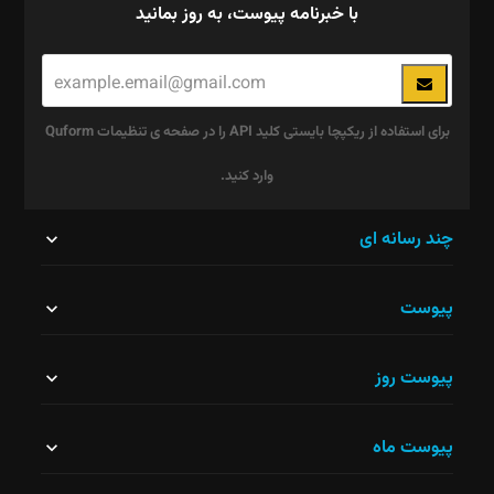
با خبرنامه پیوست، به روز بمانید
برای استفاده از ریکپچا بایستی کلید API را در صفحه ی تنظیمات Quform
وارد کنید.
این
چند رسانه ای
قسمت
پیوست
نباید
خالی
پیوست روز
رها
شود.
پیوست ماه