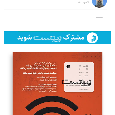
تحریریه
لیلا حنارود
تحریریه
فائزه فتحی رستمی
تحریریه
سروش کرمیان
تحریریه
مینا پاکدل
تحریریه