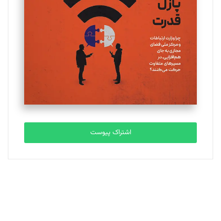
یسنا امان‌پور
تحریریه
ملینا جعفری
تحریریه
مصطفی مسجدی آرانی
تحریریه
اشتراک پیوست
بابک نقاش
تحریریه