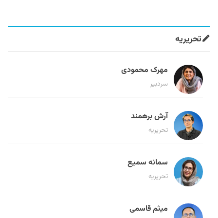
تحریریه
مهرک محمودی
سردبیر
آرش برهمند
تحریریه
سمانه سمیع
تحریریه
میثم قاسمی