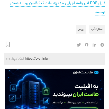
فایل PDF آئین‌نامه اجرایی بند«چ» ماده ۶۷۶ قانون برنامه هفتم
توسعه
استارت‌آپ
بورس
https://pvst.ir/lum
لینک کوتاه