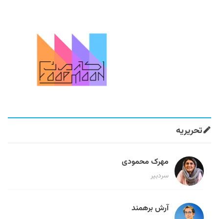
تحریریه
مهرک محمودی
سردبیر
آرش برهمند