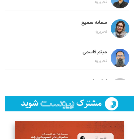
تحریریه
سمانه سمیع
تحریریه
میثم قاسمی
تحریریه
لیلا حنارود
تحریریه
فائزه فتحی رستمی
تحریریه