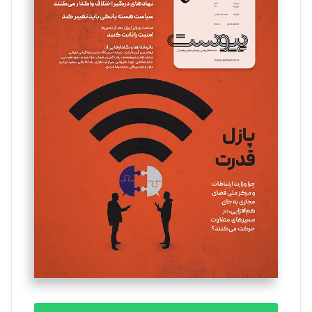
سروش کرمیان
تحریریه
مینا پاکدل
تحریریه
یسنا امان‌پور
تحریریه
ملینا جعفری
تحریریه
مصطفی مسجدی آرانی
تحریریه