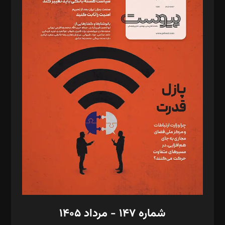
د‌بیر ناداستان: سمانه سمیع
د‌بیر خدمت و تجارت: ابوالفضل رجبی
د‌بیر حقوق فناوری: حسام‌الدین ایپکچی
د‌بیر پیوست جهان: مینا پاکدل
د‌بیر تحریریه آنلاین: بابک نقاش
تحریریه‌: مجتبی محمود‌ی، آرش برهمند، یسنا امان‌پور، سروش کرمیان،
مصطفی مسجدی آرانی، ابوالفضل رجبی، زهرا فکرانه، فائزه فتحی
رستمی،مصطفی باستان
ویرایش: نگار استاد‌‌آقا
طراح یونیفرم: مجید توکلی
فیلمبرداری و عکاسی: امیر شفیعی، مانی لطفی زاده
گرافیک و صفحه‌آرایی: سید‌سبحان‌علی ثابت
مد‌یر توسعه تجاری: کامبیز برید‌
امور مالی: شاپور رهبری، محمد‌ کاظمی‌نیا
امور اد‌اری: راضیه محمود‌ی
شماره ۱۴۷ - مرداد ۱۴۰۵
مرکز تماس: ۰۲۱۴۲۸۲۴۰۰۰