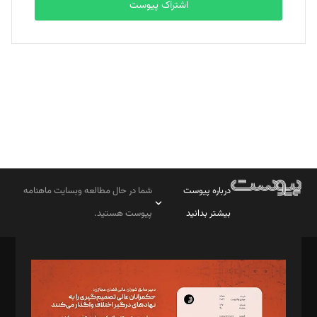
اشتراک پیوست
بابک نقاش
تحریریه
درباره پیوست
شما در حال مطالعه وبسایت ماهنامه
بیشتر بدانید
پیوست هستید.
صاحب امتیاز: موسسه پرسش (پویندگان راز ستاره شمال)
مدیر مسئول: محمدباقر اثنی‌عشری
سردبیر: مهرک محمودی
دبیر تحریریه: میثم قاسمی